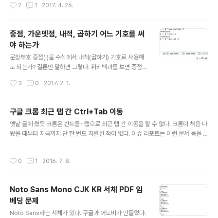
작성시간
2
1
2017. 4. 26.
랄까, 자신이 어떻게 시간을 보내고 있는지 점검하는 정도
의 의미는 있었던 듯하다. 곧 윈도우도 다시 설치해야 하고
해서, 이 글을 마지막으로 더는 매닉타임을 쓰지는 않을 거
중점, 가운뎃점, 내적, 곱하기 어느 기호를 써
다. 2015년 6월 21일부터 기록을 시작해 2017년 4월 2
야 하는가
2일까지 자료를 뽑았다. 이하 평균 계산에서 사무실에 출
글 내용
근하지 않은 날(즉 PC를 전혀 켜지 않은 날)은 포함하지 않
문장부호 중점(·)을 수식에서 내적(곱하기) 기호로 사용해
았다. 먼저 근무 시간. 보다시피 2015년 6월부터 10월까
도 되는가? 결론만 말하면 그렇다. 위키백과를 보면 중점
지는 야근을 한 날이 많았다. 그렇다고 주구장창 야근만..
(같이 생긴 부호)은 여러 가지가 있다. 일반적으로 국문 문
작성시간
3
0
2017. 2. 1.
장부호로 사용하는 게 이 중점(·)이다. 유니코드로는 00b
7. 윈도우 한글 입력기에서는 ㄱ을 입력하고 한자 키를 누
르면 두 번째 페이지 8번째에 있다. 이거랑 비슷한 녀석으
구글 크롬 최근 탭 간 Ctrl+Tab 이동
로 불릿(•)이 있다. 더 크다. 유니코드로 2022. 주로 목록
글 내용
옛날 글에 썼듯 크롬은 컨트롤+탭으로 최근 탭 간 이동을 할 수 없다. 크롬이 처음 나
을 표시할 때 목록 앞머리에 쓴다. 위의 위키백과에 따르면
왔을 때부터 지금까지 단 한 번도 지원된 적이 없다. 이슈 리포트는 이런 문서 등을 참
이 둘은 레이텍에서는 각각 \textperiodcentered와 \t
고. 이에 여러 확장기능이 나왔으나 Ctrl+Tab이 아니라 다른 단축키를 사용하는 꼼
extbullet이다. 얘네 둘까지는 혼돈이 없는데, 수식으로
수밖에 없었다. 혹은 오토핫키를 쓰거나. 어쨌든 구글은 이걸 지원할 생각이 없다. 이
가면 복잡해진다. 위 두 가지의 수식 버전에 해당하는 점 연
작성시간
0
1
2016. 7. 8.
에 최근 나온 방법이 있다. Ctrl+Tab MRU라는 확장기능을 깐다. 일단 현재는 이걸
산자(⋅)와 불릿 연산자(∙)가 있다. 유니코드에서 각..
깔면 Ctrl+Y로 최근 탭으로 이동할 수 있다(물론 구글이 언젠가 이것도 막을지 모른
다). 이제 이 확장기능의 단축키를 Ctrl+Tab으로 바꾸면 된다. 물론 구글 설정에서
Noto Sans Mono CJK KR 서체 PDF 임
는 단축키로 탭을 지정할 수 없다. 이에 해당 확장기능 설명 페이지에 적힌 방법은 이
베딩 문제
렇다. 윈도우 기준. ..
글 내용
Noto Sans라는 서체가 있다. 구글과 어도비가 만들었다.