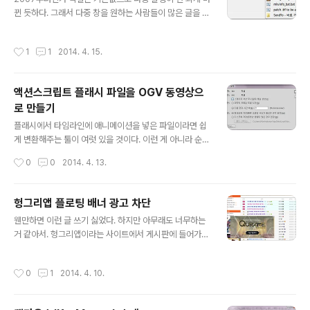
서(즉 %appdata%가 달라서) 이 방법은 사용할 수 없다.
뀐 듯하다. 그래서 다중 창을 원하는 사람들이 많은 글을 올
혹시나 해서 대상과 링크를 바꿔서도 해봤는데, 이렇게 하
렸던데... 레지스트리 수정 혹은 애드온 설치 말고 아주 간
면 워드에서 기본 스타일 수정 후 종료 시 No..
단한 방법이 있다. 윈도우키+R → excel → 엔터 이렇게
작성시간
1
1
2014. 4. 15.
엑셀을 실행하면 그때그때 모두 각각의 창으로 뜬다. 나는
이렇게 엑셀을 실행한 후 알트+F → R → 숫자를 눌러 자
주 사용하는 문서를 여는 식으로 사용하고 있다(마우스를
액션스크립트 플래시 파일을 OGV 동영상으
적게 쓰는 게 생산성이 높다). 엑셀을 여러 개 실행한 다음
로 만들기
탐색기의 파일을 원하는 창에 드래그앤드롭하는 사용 패턴
글 내용
도 가능하겠다. 흔히 알려진 방법대로 레지스트리를 수정
플래시에서 타임라인에 애니메이션을 넣은 파일이라면 쉽
하면 탐색기에서 엑셀 파일을 열 때마다 새로운 엑셀이 실
게 변환해주는 툴이 여럿 있을 것이다. 이런 게 아니라 순수
행되게 할 수는 있다. 그러나 이렇게 엑셀 프로세스가 여러
액션스크립트 코딩한 애니메이션을 동영상으로 만드는 방
작성시간
0
0
2014. 4. 13.
개 실행되면 실행될수..
법이다. 간단히 말해 이런 순서다. 플래시에서, 이미 완성된
as 파일을 문서 클래스로 삼는 동명의 fla 파일 생성.플래
시에서 이 fla 파일을 mov로 내보내기(퀵타임 필요)Ado
헝그리앱 플로팅 배너 광고 차단
be Media Encoder에서 mov를 원하는 포맷의 동영상
글 내용
웬만하면 이런 글 쓰기 싫었다. 하지만 아무래도 너무하는
으로 변환(ogv 파일로 변환하고 싶을 경우 플러그인 설치)
거 같아서. 헝그리앱이라는 사이트에서 게시판에 들어가면
하나씩 자세히 보자. 링크는 모두 새창. 1.보통은(?) 나처럼
스크롤을 따라다니는 플로팅 배너가 있다. 위 스샷의 경우
플래시디벨롭 같은 툴을 써서 코딩했을 테고, 그 결과로 M
큐라레 광고. 보다시피 게시판 목록을 보는 걸 방해하고, 심
ain.as 파일 한 개와 거기 딸린 여러 개의 as 파일을 가지
작성시간
0
1
2014. 4. 10.
지어 이 광고는 게시물을 클릭한 다음에도 사라지지 않고
고 있을 거다. Main.as와 다른 클래스 파일들이 같..
떠 있다. 물론 우상단의 X 버튼을 누르면 사라지지만, 그것
참 거슬린다. Adblock Plus로 차단하면 되지 않을까? 되