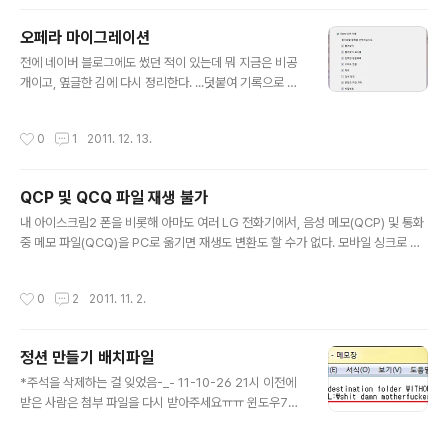
유 레지스트리를 손상시켰기 때문이다.따라서 해결책은 윈도우 기본값으로 관련 레
지스트리를 복구하는 것. http://www.tweaking.com/content/page/repair_
오페라 마이그레이션
windows_firewall.html위 사이트에서 프로그램 하나 받아서 돌리면 바로 해결된
글 내용
전에 네이버 블로그에도 썼던 적이 있는데 뭐 지금은 비공
다. 재부팅도 필요 없음. 보통은 이런 경우가 아니라공유 관련 서비스가 꺼져 있거나
개이고, 옆글한 김에 다시 정리한다. ...덧붙여 기록으로 남
(따라서 켜면 ..
겨두자면 옆글 사양은 다음과 같다. 시피유는 아직 라나 4
50 그대로다. 다음 달 월급 타고 바꿀 예정.링크는 모두 다
작성시간
0
1
2011. 12. 13.
나와 새창. ASRock 990FX Extreme4 에즈윈 770iC
afe에서 갈아탔는데, 막상 물건을 보니 내게는 오버스펙이
었다. 오로지 나중에 크파할 가능성 때문에 그냥 쓰기로 했
QCP 및 QCQ 파일 재생 불가
다. 덧붙이자면 USB 3.0의 유혹. 16기가 USB와 500기
글 내용
가 외장 하드를 빠르게 사용할 수 있다는 점. CORSAIR D
내 아이스크림2 폰을 비롯해 아마도 여러 LG 전화기에서, 음성 메모(QCP) 및 통화
DR3 8G PC3-12800 CL9 VENGEANCE LP 화이트
중 메모 파일(QCQ)을 PC로 옮기면 재생도 변환도 할 수가 없다. 모바일 싱크로 재
(4Gx2) 선택의 여지가 없었다. 최근 램은 죄다 인텔 기반
생하는 방법 말고 말이다. 알려진 방법, 가령 퀄컴 PureVoice 등을 모두 동원해도
이더라. 그렇다고 삼성 램을 살 수는 없..
안 된다. 안 되는 이유가 있었다. 다음과 같은 문서 참고. 오유(이하 모두 새창) 다음
작성시간
0
2
2011. 11. 2.
지식인 MKRD(영어) 요약하자면 QCP 및 QCQ 파일 중 EVRC 코덱으로 된 파일은
죽어도 PC에서 재생할 수 없다는 소리가 되겠다. 자기 폰은 잘 된다고 좋아하는 건
자유지만, 죽어도 안 되는 폰도 분명히 있다는 점을 명심하라. 우회하는 방법은 두 가
정션 만들기 배치파일
지다. 디지털이든 아날로그든 다이렉트 녹음 QCP(QCQ) 파일을 이메일로 자신에
글 내용
게 전송(이 따위가 공..
*주석을 삭제하는 걸 잊었음-_- 11-10-26 21시 이전에
받은 사람은 첨부 파일을 다시 받아주세요ㅠㅠ 윈도우7에
는 mklink로 정션(심볼릭 링크)을 만드는 방법이 있다. 일
일이 콘솔에서 입력하는 것도 물론 짜증이지만, 나와 있는