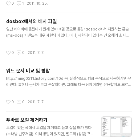
작성시간
0
1
2011. 10. 25.
GUI 프로그램도 써보니 영 불편하고 해서, 배치파일을 직
접 만들었다. 기본적으로 시스템 파티션(C:)을 깨끗하게(=
적게) 유지하고 싶고, 응용프로그램이나 프로그램 데이터
dosbox에서의 배치 파일
는 모두 다른 파티션에 보관하고 싶은 게 우리(!)의 공통 관
글 내용
심사이다. *주의: 이하 정션이 뭔지 알고 위와 같은 불편함
일단 네이버에 올렸다가 원래 있어야 할 곳으로 옮김: dosbox에서 지원하는 콘솔
을 해소하고자 하는 사람만 계속 읽고, 모르는 사람은 그냥
(ms-dos) 커맨드는 매우 제한되어 있다. 아니, 제한되어 있다는 건 오해의 소지가
관심 끄고 살면 되겠다. 문제는 몇몇 프로그램의 경우 C: 외
있고... 그러니까 윈2k 이후의 콘솔 커맨드와 다른 점이 많다는 거다. 그래서 나 같은
의 경로에 설치해도 프로그램 데이터를 C:에 보관한다는
많은 사람이 이런 고민(새창)에 빠졌고... 무슨 문제냐면, (아마도) 윈2k 이후로 choi
작성시간
0
0
2011. 7. 7.
점이다. ..
ce(외부명령어)가 사라지는 바람에, 나를 비롯해 윈도우를 쓰면서도 도스 명령어를
만지는 사람들은 choice 대신 set(내부명령어)를 이용해야만 했다는 거. 더 정확히
말해 이런 상황(사용자 입력을 받아 분기하는 구문)에서, 윈2k 이전에는 choice와 i
워드 문서 비교 및 병합
f errorlevel 조합을 사용했는데, 윈2k 이후로는 set /p와 if %사용자 지정 환경
글 내용
변..
http://ming0211.tistory.com/106 음, 실질적으로 병합 목적으로 사용하기엔 무
리겠다. 특히나 문서가 크고 복잡하다면. 그래도 다음 상황이라면 유용할지도 모르겠
다: 원본 문서가 있다. 다른 이름으로 저장해 수정했다('변경 내용 추적'을 끈 상태로).
그러다 나중에 원본과 비교해 어떤 부분이 달라졌는지 알고 싶다. 물론 acrodiff(국
작성시간
0
0
2011. 7. 7.
산)나 beyond compare로 텍스트'만' 비교하는 방법도 가능.
푸바로 보컬 제거하기
글 내용
보컬이 있는 곡에서 보컬을 제거하고 듣고 싶을 때가 있다
(노래방 반주처럼). 여러 방법이 있지만, 별도의 (상용) 프