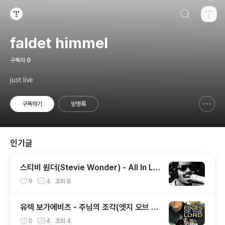
검색하기
티스토리
faldet himmel
구독자
0
just live
구독하기
방명록
신고하기 레이어
열기
인기글
스티비 원더(Stevie Wonder) - All In Lo
ve Is Fair 번역
9
4
조회
8
유렉 보가에비츠 - 주님의 조각(엣지 오브 더
로드) (Edges of the Lord) (2001)
0
4
조회
4