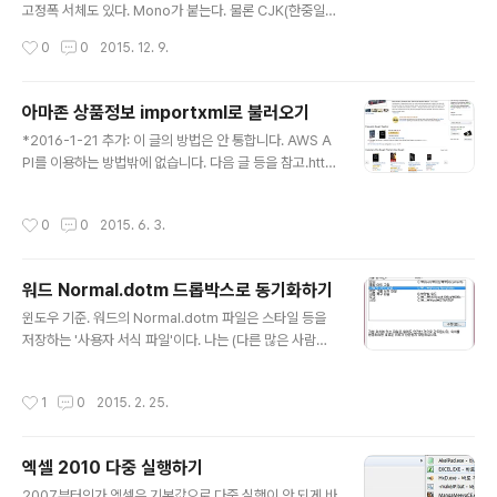
고정폭 서체도 있다. Mono가 붙는다. 물론 CJK(한중일)
버전도 있다. CJK 안에서 각 언어별 서체가 또 따로 있다.
작성시간
0
0
2015. 12. 9.
한글은 KR. 그래서 다 합치면 Noto Sans Mono CJK K
R이 된다. https://www.google.com/get/noto/help/
cjk/ 고정폭 서체라 관심이 컸는데, 막상 워드 같은 데서 P
아마존 상품정보 importxml로 불러오기
DF를 만들어보니 임베딩(서브세팅)이 '제대로' 안 된다. 워
글 내용
*2016-1-21 추가: 이 글의 방법은 안 통합니다. AWS A
드 자체 기능 및 애크러뱃(디스틸러) 둘 다 결과는 조금 다
PI를 이용하는 방법밖에 없습니다. 다음 글 등을 참고.http
르지만 어쨌든 제대로는 안 된다. 혹시나 해서 해당 서체 깃
s://ctrlq.org/code/19965-amazon-api-with-goo
허브 저장소에 문의했는데 워드 '2010'에서는 트루타입
gle-script 스크립트 없이 구글 스프레드시트 importx
'기반의' 서체만 임베딩이 된다는 답변을 들었다. 해당 서체
작성시간
0
0
2015. 6. 3.
ml 함수만 이용해서 아마존 상품페이지의 각종 정보를 불
는 오픈타입. 워드 ..
러오는 방법임. 현재까지 국내외에 알려진 방법은 더는 통
하지 않는다. 아마존이 페이지를 계속 바꾸고 내용을 동적
워드 Normal.dotm 드롭박스로 동기화하기
으로 만들기 때문이 아닐까 추측. 알다시피 아마존 상품페
글 내용
이지는 다음과 같이 생겼고, 우리내가 원하는 정보는 빨간
윈도우 기준. 워드의 Normal.dotm 파일은 스타일 등을
부분, 그리고 저자 및 정가다. 파폭 wdt 확장기능에서 보면
저장하는 '사용자 서식 파일'이다. 나는 (다른 많은 사람과
저곳의 dom 경로는 html>body#dp>div#a-page>d
같이) 회사와 집 사이에 드롭박스 및 구글 드라이브로 파일
iv>div#detail-bull..
을 동기화해서 사용하는데, 이 파일은 위치가 %appdat
작성시간
1
0
2015. 2. 25.
a%\Microsoft\Templates이다 보니 동기화하기가 좀
불편하다. 찾아본 결과 심볼릭 링크를 사용해서 드롭박스
폴더 밖에 있는 파일을 추가하는 방법(새창)이 있다. 즉
엑셀 2010 다중 실행하기
...\Templates에 있는 '대상'에 대한 '링크'를 드롭박스 안
글 내용
에 만드는 것. 그러나 내 경우 회사와 집의 사용자명이 달라
2007부터인가 엑셀은 기본값으로 다중 실행이 안 되게 바