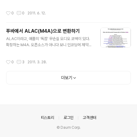
로그램 대신 푸바용 DSP를 쓰는 게 제일 간단하다. DSP
이므로 당연히 파일을 따로 저장할 필요도 없고, 파일 포맷
작성시간
0
0
2011. 6. 12.
도 상관없이 '실시간으로' 적용할 수 있으니까. 원래 윈앰프
용 플러그인이었는데 푸바용으로 포팅이 된 경우인 듯싶
다. 국내 웹문서는 찾을 수가 없어 직접 작성함. http://ww
푸바에서 ALAC(M4A)으로 변환하기
w.hydrogenaudio.org/forums/index.php?showt
글 내용
opic=46611&st=25 위 스레드에서 첨부 파일(2011년
ALAC이라고, 애플의 '독점' 무손실 오디오 코덱이 있다.
2월 10일자)을 아무 데나 다운로드한다. 푸바를 켜고 Pref
확장자는 M4A. 오픈소스가 아니다 보니 인코딩에 제약이
erence>Components>Install 누르고 방금 다운로드
있지만, 그래도 단독으로 인코딩할 수 있는 방법이 있기는
한 파일을 골라주고 OK 누르고 ..
있다. 아이튠즈 따위 깔지 않고도 말이다. 검색해보니 제대
작성시간
0
3
2011. 3. 28.
로 정리한 문서를 찾기 어려워 직접 기록으로 남긴다. 1. 코
덱 포함 인코더인 FFmpeg를 다운로드한다. 주소는 htt
p://ffmpeg.arrozcru.org/autobuilds/ 64비트용은 2
더보기
010년이 마지막 빌드니까 그냥 32비트용을 쓰자. static
과 shared 두 가지가 있는데, 뭘 쓰든 상관 없다. 오늘 날
짜로 최신 빌드는 r26400이다. 2. 다운로드한 파일을 아
무 데나 푼다. 3. 그다음은 어려울 게 없다. 푸바(1.1.5 기준)
에서 변환 메뉴로 들어가..
의안내
티스토리
로그인
고객센터
© Daum Corp.