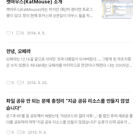
캣마우스(KatMouse) 소개
면 이 글을 쓰지 않았을 것이다-_- 일반적인 이미지나 플래
글 내용
시를 차단하는 방법만으로는 불가능하다. 이미지만 차단할
캣마우스(KatMouse)라는 작지만 대단히 편리한 프로그
경우 저 공간이 하얗게 남아 여전히 스크롤을 따라다니며
램이 있다. 창의 현재 포커스와 상관없이 마우스 휠을 작동
방해한다. 배경 이미지(opa.png)를 차단해도 마찬가지다.
하게 해주는 프로그램이다. 옛날옛날 마소 인텔리포인트
저 '공간' 자체를 차단해야 한다. 저 부분의 소스(대충 417
마우스를 썼던 사람은 아는(그리고 손에 익었을, 대단히 유
작성시간
1
0
2014. 4. 5.
행)를 ..
용한) 기능이다. 글의 요지는, 이 캣마우스의 새 버전이 올
해 2월에 나왔다는 거다. 무려 7년-_- 만의 업데이트다. 최
신 버전은 KatMouse 7이고 제작사 사이트(새창)에서 다
안녕, 오페라
운로드할 수 있다. 결론적으로, 현재 캣마우스를 사용 중이
글 내용
라면, 윈도우7 호환성을 비롯해 여러 가지로 업데이트된
오페라는 12.16을 끝으로 사라진 것과 다름없이 되어버렸다. ... 그렇게 된 자초지종
최신 버전을 사용하길 권장한다. 캣마우스가 뭔지 모르는
은 쓰지 않겠다. 떠나보내는 오페라를 마지막으로 찬양이나 하련다. 나는 2005년부
사무직 종사자 역시, 당장 써보길 권장한다(써보고 필요 없
터 파폭을, 2011년부터 오페라를 메인으로 썼다. 당시 오페라를 메인으로 선택했던
으면 제거하면 그만. 아무 찌꺼기도 남지 않는다). 한 번이
이유는 무엇보다 속도였다. 게다가 온갖 기능이 기본으로 다 포함되어 있었다. 오페
작성시간
0
1
2014. 3. 20.
라도 써본 사람은 그..
라에 익숙해지다 보니 다른 브라우저는 불편한 점이 많았다. 오페라에는 기본으로 있
지만 파폭이나 크롬에는 기본으로 없는 유용한(내가 즐겨 쓰는) 기능을 적어보자면
이렇다. IE는 당연히 논외. 마우스 제스처이미지 차단검색엔진 만들기, 관리탭 그룹
파일 공유 안 되는 문제 총정리 "지금 공유 리소스를 만들지 않았
(파폭에서 다른 방식으로 지원) Ctrl + Tab으로 최근 탭 간 이동RSS 리더메일 클라
습니다"
이언트 1, 2는 브라우저별 애드온으로 해결..
글 내용
윈7과 XP를 잘 공유해서 써왔는데, 악성코드에 걸려 사투-_-를 벌인 후에 새로운 폴
더를 공유하려 하자"지금 공유 리소스를 만들지 않았습니다" 오류가 뜨며 공유가 안
되더라. 공유 관련 서비스(server, workstation 등)는 이미 켜진 상태이고 기존에
작성시간
0
0
2013. 11. 6.
공유한 폴더들은 여전히 잘 공유되고 있는 이상한 상황.이는 악성코드가 방화벽&공