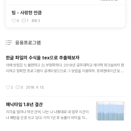
팀 - 사랑한 만큼
0
1
조회
2
응용프로그램
분류 전체보기
주요 글 목록
한글 파일의 수식을 tex으로 추출해보자
글 내용
아래 방법은 1) 불편하고 2) 부정확하다. 2018년 공주대학교 레이텍 워크숍에서 편
리하고 정확한 프로그램이 공개되었으므로 그 방법을 이용하자. 프레젠테이션 및 프
로그램은 해당 페이지에서 받을 수 있다. 진짜 너무나 편리함... From HWP to LaT
eX ( http://wiki.ktug.org/wiki/wiki.php/LaTeXWorkshop/2018 ) hml-eq
작성시간
2
0
2018. 9. 13.
uation-parser에 대한 소개는 다음 기사 참고. http://www.zdnet.co.kr/news/
news_view.asp?artice_id=20161229092520 윈도우가 아니라면 다음 글을
참고. https://jomno.github.io/hwp-%EC%88%98%EC%8B%9D%EC%9
매닉타임 1.8년 결산
D%84-LaTex%EB%A1%..
글 내용
지각을 얼마나 하건 간에, 나는 나 나름대로 내 업무 시간이
나 패턴을 신경 쓰고 있다. 이직 1년 후 능률이 바닥을 치던
때, 시간 관리를 위해 매닉타임(ManicTime)을 설치했다.
사실 설치하고 나서 뭔가 극적으로 달라진 건 없지만... 뭐