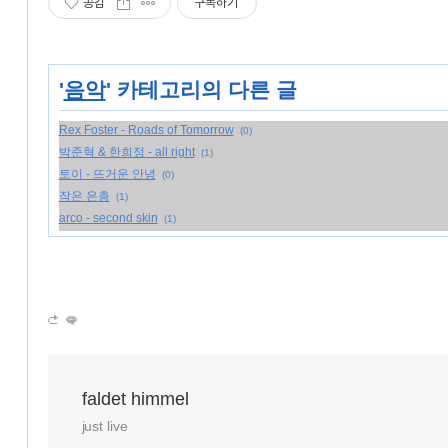
공감
구독하기
'
음악
' 카테고리의 다른 글
Rex Foster - Roads of Tomorrow
(0)
박준혁 & 한희정 - all right
(1)
토이 - 뜨거운 안녕
(0)
작은 은총
(1)
arco - second skin
(1)
faldet himmel
just live