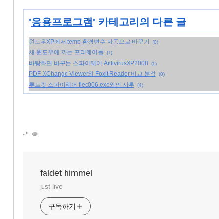
'
응용프로그램
' 카테고리의 다른 글
윈도우XP에서 temp 환경변수 자동으로 바꾸기
(0)
새 윈도우에 까는 프리웨어들
(1)
바탕화면 바꾸는 스파이웨어 AntivirusXP2008
(1)
PDF-XChange Viewer와 Foxit Reader 비교 분석
(0)
루트킷 스파이웨어 flec006.exe와의 사투
(4)
faldet himmel
just live
구독하기