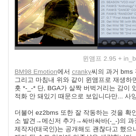
«
»
윈앰프 2.95 + in_b
BM98 Emotion
에서
cranky
씨의 과거 bms
그리고 마침내 위와 같이 윈앰프로 재생하면 
흣 *-_-* 단, BGA가 살짝 버벅거리는 감
적화 안 돼있기 때문으로 보입니다만... 사
더불어 ez2bms 또한 잘 작동하는 것을
소 발견→메신저 추가→싸바싸바(-_-)의 과
제작자(태국인)는 공개해도 괜찮다고 했으