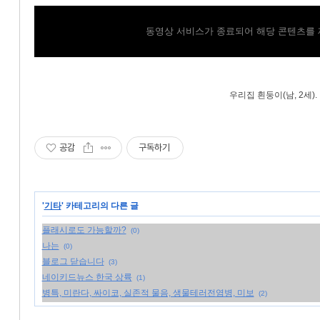
동영상 서비스가 종료되어 해당 콘텐츠를 
우리집 흰둥이(남, 2세).
공감
구독하기
'
기타
' 카테고리의 다른 글
플래시로도 가능할까?
(0)
나는
(0)
블로그 닫습니다
(3)
네이키드뉴스 한국 상륙
(1)
병특, 미란다, 싸이코, 실존적 물음, 생물테러전염병, 미보
(2)