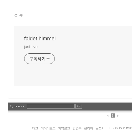
«
»
faldet himmel
just live
구독하기
1
태그
:
미디어로그
:
지역로그
:
방명록
:
관리자
:
글쓰기
BLOG IS POW