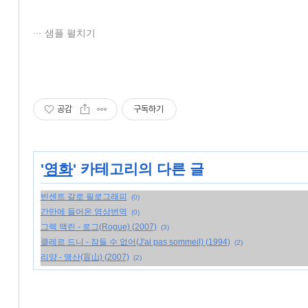
샘플 펼치기
공감
구독하기
'
영화
' 카테고리의 다른 글
빈센트 갈로 필로그래피
(0)
간만에 들어온 영상번역
(0)
그렉 맥린 - 로그(Rogue) (2007)
(3)
클레르 드니 - 잠들 수 없어(J'ai pas sommeil) (1994)
(2)
리양 - 맹산(盲山) (2007)
(2)