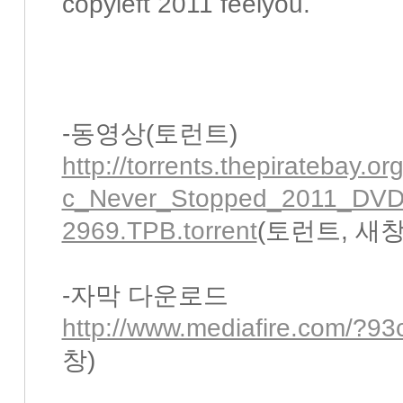
copyleft 2011 feelyou.
-동영상(토런트)
http://torrents.thepiratebay.
c_Never_Stopped_2011_DV
2969.TPB.torrent
(토런트, 새창
-자막 다운로드
http://www.mediafire.com/?9
창)