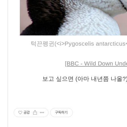
턱끈펭귄(<i>Pygoscelis antarcticu
[BBC - Wild Down Unde
보고 싶으면 (아마 내년쯤 나올?)
공감
구독하기