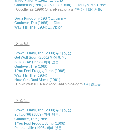
Idade Maior, A (1991) .... Mario

Goodfellas (1990) (as Vinnie Gallo) .... Henry's '70s Crew

Goodfellas(1990).ShareReactor.avi
유명하니 알아서들.
Doc's Kingdom (1987) .... Jimmy 

Gunlover, The (1986) .... Dino 

-2.음악-
Brown Bunny, The (2003) 위에 있음.

Get Well Soon (2001) 위에 있음.

Buffalo '66 (1998) 위에 있음.

Gunlover, The (1986) 

If You Feel Froggy, Jump (1986) 

Way It Is, The (1984) 

New York Beat Movie (1981)

Downtown 81, New York Beat Movie.ogm
자막 없는듯
-3.감독-
Brown Bunny, The (2003) 위에 있음.

Buffalo '66 (1998) 위에 있음.

Gunlover, The (1986) 

If You Feel Froggy, Jump (1986) 
