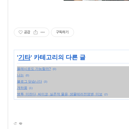
공감
구독하기
'
기타
' 카테고리의 다른 글
플래시로도 가능할까?
(0)
나는
(0)
블로그 닫습니다
(3)
개하품
(1)
병특, 미란다, 싸이코, 실존적 물음, 생물테러전염병, 미보
(2)