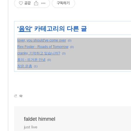
공감
구독하기
'
음악
' 카테고리의 다른 글
lover, you should've come over
(0)
Rex Foster - Roads of Tomorrow
(0)
cranky, 기억하고 있습니까?
(3)
토이 - 뜨거운 안녕
(0)
작은 은총
(1)
faldet himmel
just live