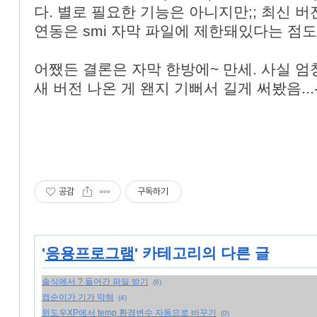
다. 별로 필요한 기능은 아니지만;; 최신
연동은 smi 자막 파일에 제한돼있다는 점도
어쨌든 결론은 자막 한방에~ 만세. 사실 엄
새 버전 나온 게 왠지 기뻐서 길게 써봤음...-
공감
구독하기
'
응용프로그램
' 카테고리의 다른 글
솔식에서 ? 들어간 파일 받기
(6)
캡순이가 기가 막혀
(4)
윈도우XP에서 temp 환경변수 자동으로 바꾸기
(0)