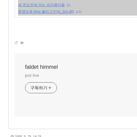
새 윈도우에 까는 프리웨어들
(1)
윈앰프용 bms 플러그인(in_bm.dll)
(12)
faldet himmel
just live
구독하기
2008. 9. 29. 14:29