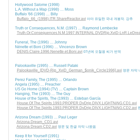
Hollywood Salome (1998) 

L.A. Without a Map (1998) .... Moss

Buffalo '66 (1998) .... Billy

Buffalo_66_(1998).ITR.ShareReactor.avi
아마 유일한 국내 개봉작. 강추
Truth or Consequences, N.M. (1997) .... Raymond Lembecke 

Truth.Or.Consequences.N.M.1997.INTERNAL.DVDRip.XviD-LnR.LeDreac
Funeral, The (1996) .... Johnny 

Nénette et Boni (1996) .... Vincenzo Brown

DENIS.Claire.1996.Nenette.et.Boni.avi
07년에 오철용 씨가 번역
Palookaville (1995) .... Russell Pataki 

Palookaville_[DVD-Rip_XviD_German_$onik_Circle1996].avi
영문 자막 
Perez Family, The (1995) .... Orlando 

Angela (1995) .... Preacher 

US Go Home (1994) (TV) .... Captain Brown 

Hanging, The (1993) .... The Guy 

House of the Spirits, The (1993) .... Esteban García

House.Of.The.Spirits.1993.PROPER.DvDrip.DIVX.LiGHTNiNG.CD1.avi
House.Of.The.Spirits.1993.PROPER.DvDrip.DIVX.LiGHTNiNG.CD2.avi
Arizona Dream (1993) .... Paul Leger

Arizona.Dream_CD1.avi
Arizona Dream CD2.avi
영문 및 한글 자막 나왔음
Keep It for Yourself (1991) 
