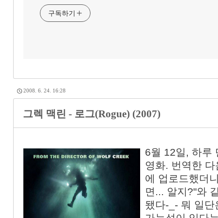
구독하기
2008. 6. 24. 16:28
그렉 맥린 - 로그(Rogue) (2007)
6월 12일, 하
영화. 번역한 
에 업로드했더니
면... 알지?"
됐다-_- 뭐 일