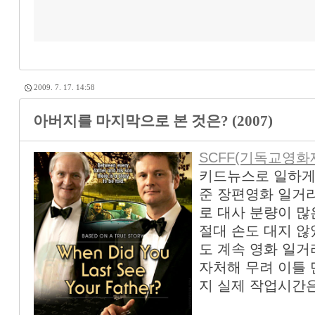
2009. 7. 17. 14:58
아버지를 마지막으로 본 것은? (2007)
SCFF(기독교영화
키드뉴스로 일하게
준 장편영화 일거리였
로 대사 분량이 
절대 손도 대지 않
도 계속 영화 일거
자처해 무려 이틀 
지 실제 작업시간은