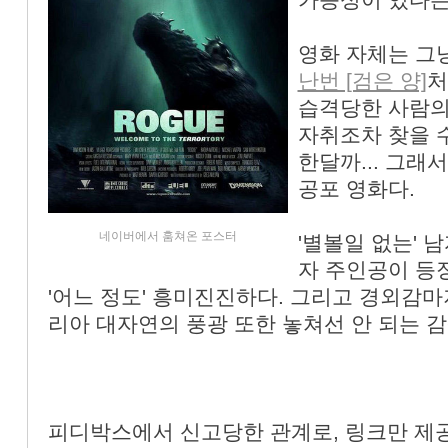
가능성이 있다는
영화 자체는 그
난번 [검은 양]
처
습격당한 사람의
자취조차 찾을 
한달까... 그래
공포 영화다.
네이버에서 훔쳐온 포스터
'별볼일 없는' 
자 주인공이 등
'어느 정도' 흥미진진하다. 그리고 경외감
리아 대자연의 풍광 또한 놓쳐선 안 되는 
피디박스에서 신고당한 관계로, 링크만 제공