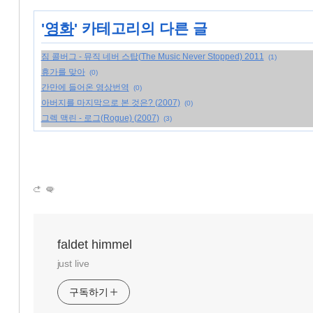
'
영화
' 카테고리의 다른 글
짐 콜버그 - 뮤직 네버 스탑(The Music Never Stopped) 2011
(1)
휴가를 맞아
(0)
간만에 들어온 영상번역
(0)
아버지를 마지막으로 본 것은? (2007)
(0)
그렉 맥린 - 로그(Rogue) (2007)
(3)
faldet himmel
just live
구독하기