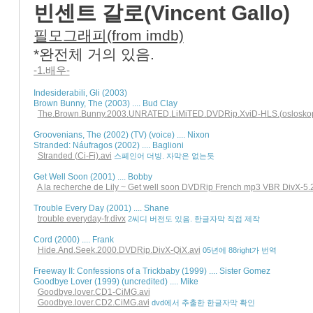
빈센트 갈로(Vincent Gallo)
필모그래피(from imdb)
*완전체 거의 있음.
-1.배우-
Indesiderabili, Gli (2003) 

Brown Bunny, The (2003) .... Bud Clay 

The.Brown.Bunny.2003.UNRATED.LiMiTED.DVDRip.XviD-HLS.(osloskop.
Groovenians, The (2002) (TV) (voice) .... Nixon 

Stranded: Náufragos (2002) .... Baglioni

Stranded (Ci-Fi).avi
스페인어 더빙. 자막은 없는듯
Get Well Soon (2001) .... Bobby

A la recherche de Lily ~ Get well soon DVDRip French mp3 VBR DivX-5.2
Trouble Every Day (2001) .... Shane

trouble everyday-fr.divx
2씨디 버전도 있음. 한글자막 직접 제작
Cord (2000) .... Frank

Hide.And.Seek.2000.DVDRip.DivX-QiX.avi
05년에 88right가 번역
Freeway II: Confessions of a Trickbaby (1999) .... Sister Gomez

Goodbye Lover (1999) (uncredited) .... Mike 

Goodbye.lover.CD1-CiMG.avi
Goodbye.lover.CD2.CiMG.avi
dvd에서 추출한 한글자막 확인