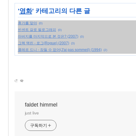
'
영화
' 카테고리의 다른 글
휴가를 맞아
(0)
빈센트 갈로 필로그래피
(0)
아버지를 마지막으로 본 것은? (2007)
(0)
그렉 맥린 - 로그(Rogue) (2007)
(3)
클레르 드니 - 잠들 수 없어(J'ai pas sommeil) (1994)
(2)
faldet himmel
just live
구독하기