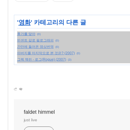
'
영화
' 카테고리의 다른 글
휴가를 맞아
(0)
빈센트 갈로 필로그래피
(0)
간만에 들어온 영상번역
(0)
아버지를 마지막으로 본 것은? (2007)
(0)
그렉 맥린 - 로그(Rogue) (2007)
(3)
faldet himmel
just live