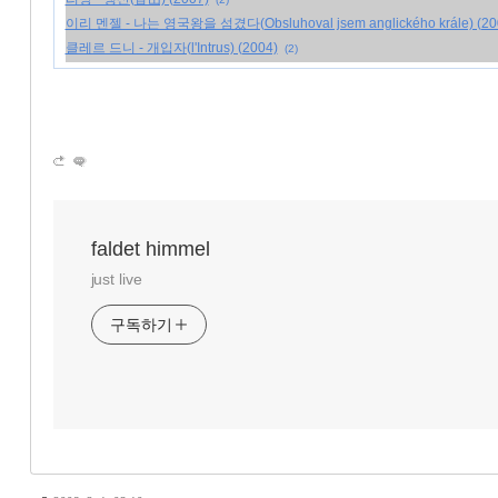
이리 멘젤 - 나는 영국왕을 섬겼다(Obsluhoval jsem anglického krále) (20
클레르 드니 - 개입자(l'Intrus) (2004)
(2)
faldet himmel
just live
구독하기