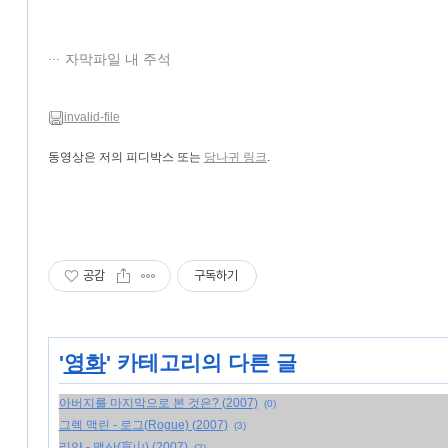
자막파일 내 주석
invalid-file
동영상은 저의 피디박스 또는
당나귀 링크
.
공감
구독하기
'
영화
' 카테고리의 다른 글
아버지를 마지막으로 본 것은? (2007)
(0)
그렉 맥린 - 로그(Rogue) (2007)
(3)
리양 - 맹산(盲山) (2007)
(2)