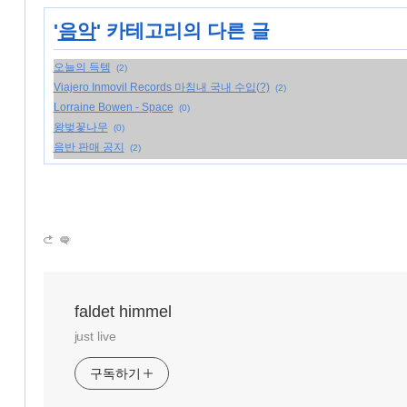
'
음악
' 카테고리의 다른 글
오늘의 득템
(2)
Viajero Inmovil Records 마침내 국내 수입(?)
(2)
Lorraine Bowen - Space
(0)
왕벚꽃나무
(0)
음반 판매 공지
(2)
faldet himmel
just live
구독하기