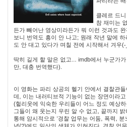
파리라는 배
클레르 드니
참 재미는 
든가 빼어난 영상미라든가 뭐 이런 것과도 완
보니 번역도 흥이 안 나고; 원래 작년 말에 
도 안 대고 있다가 며칠 전에 시작해서 겨우(-_
딱히 길게 할 말은 없고... imdb에서 누군
만, 대충 번역했다).
이 영화는 파리 상공의 헬기 안에서 결찰관들
데, 이는 내러티브적 기능이 없는 장면이라고 
(헐리웃에 익숙한 우리들이 어느 정도 예상하
그들이 왜 웃는지 우린 알 수 없고, 끝까지 
통해 암시적으로 '경찰 업무는 어둠, 폭력, 분
념(?)에도 일상의 색체가 입혀진다. 경찰 업