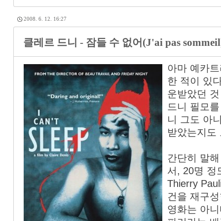
2008. 6. 12. 16:27
클레르 드니 - 잠들 수 없어(J'ai pas sommeil) 
아마 예카트
한 적이 있
운받았던 것 
드니 필모를
니 그도 아
받았는지도 
간단히 말해
서, 20명 
Thierry 
건을 재구성
영화는 아니