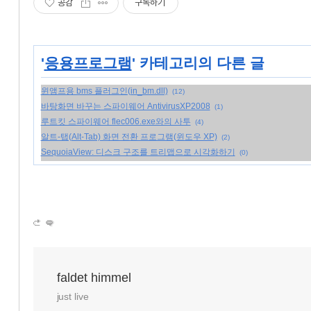
공감
구독하기
'
응용프로그램
' 카테고리의 다른 글
윈앰프용 bms 플러그인(in_bm.dll)
(12)
바탕화면 바꾸는 스파이웨어 AntivirusXP2008
(1)
루트킷 스파이웨어 flec006.exe와의 사투
(4)
알트-탭(Alt-Tab) 화면 전환 프로그램(윈도우 XP)
(2)
SequoiaView: 디스크 구조를 트리맵으로 시각화하기
(0)
faldet himmel
just live