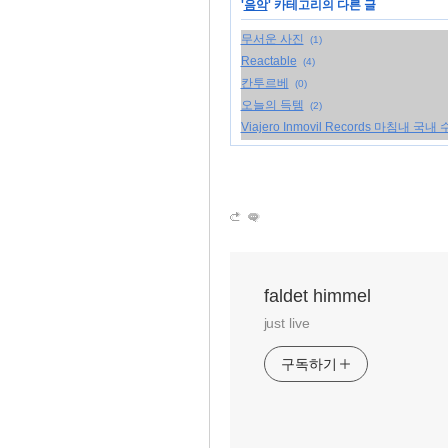
'
음악
' 카테고리의 다른 글
무서운 사진
(1)
Reactable
(4)
칸투르베
(0)
오늘의 득템
(2)
Viajero Inmovil Records 마침내 국내 
faldet himmel
just live
구독하기