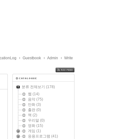
cationLog
Guestbook
Admin
Write
FEED
분류 전체보기
(178)
웹
(14)
음악
(75)
만화
(3)
출판
(0)
책
(2)
우리말
(0)
영화
(15)
게임
(1)
응용프로그램
(41)