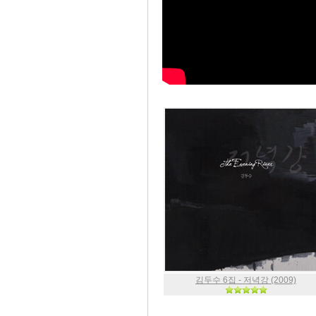
김두수 6집 - 저녁강 (2009)