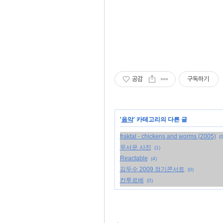
공감
구독하기
'
음악
' 카테고리의 다른 글
fraktal - chickens and worms (2005)
(0
무서운 사진
(1)
Reactable
(4)
김두수 2009 정기콘서트
(0)
칸투르베
(0)