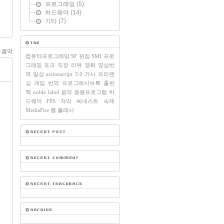
프로그래밍
(5)
하드웨어
(14)
기타
(7)
음악
컴퓨터프로그래밍
SF
편집
SMI
프로
그래밍
포크
직장
리뷰
영화
영상번
역
일상
actionscript 3.0
가사
프리랜
싱
게임
번역
프로그레시브록
출판
책
noble label
음악
응용프로그램
하
드웨어
FPS
자막
씨네스트
숙제
MediaFire
웹
플래시