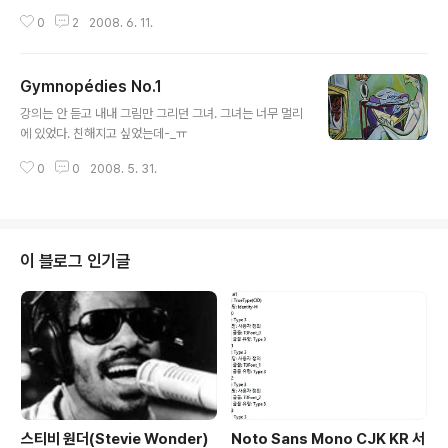
피하고 있었는데, 그래도 이 정도는 들어줄 만하달까. 사실 이 음반은 AMG 별
0
2
2008. 6. 11.
4개 반에 앨범픽인데, 키스 자렛 쿼텟 별 5개짜리 음반도 내 맘에는 안 들었으
니 AMG 평점 높다고 무턱대고 살 일은 아니다(당연한 얘기를 굉장히 진지하게
설명하고 있다-_-). 한편 같이 산 볼라니 음반은 피아노 솔로이긴 한데 뭐 들어
Gymnopédies No.1
도 들어도 좋은 걸 모르겠으니 역시 음반은 사기 전에 미리 들어봐야 하는 걸까?
글 내용
근데 그게 또 솔식을 한번 키면 빨리 다운받기 위해 사람 골라야지, 다운받은 후
강의는 안 듣고 내내 그림만 그리던 그녀. 그녀는 너무 멀리
에 폴더 옮기고 태깅해야지 하느라 삼천포로 빠져버리는 게 문제다. 그러다 ..
에 있었다. 친해지고 싶었는데-_ㅠ
0
0
2008. 5. 31.
이 블로그 인기글
스티비 원더(Stevie Wonder)
Noto Sans Mono CJK KR 서