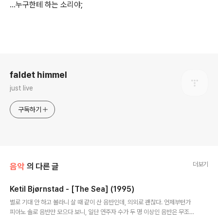
...누구한테 하는 소리야;
로그 정보
faldet himmel
just live
구독하기
더보기
음악
의 다른 글
Ketil Bjørnstad - [The Sea] (1995)
글 내용
별로 기대 안 하고 볼라니 살 때 같이 산 음반인데, 의외로 괜찮다. 언제부턴가
피아노 솔로 음반만 모으다 보니, 일단 연주자 수가 두 명 이상인 음반은 무조건