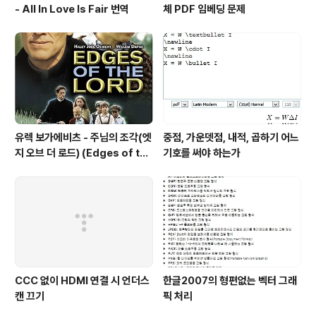
- All In Love Is Fair 번역
체 PDF 임베딩 문제
유렉 보가에비츠 - 주님의 조각(엣
중점, 가운뎃점, 내적, 곱하기 어느
지 오브 더 로드) (Edges of the
기호를 써야 하는가
Lord) (2001)
CCC 없이 HDMI 연결 시 언더스
한글2007의 형편없는 벡터 그래
캔 끄기
픽 처리