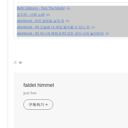
Beth Gibbons - Tom The Model
(0)
오지은 - 사랑 노래
(0)
atombook - #10 설탕칠 날개 외
(0)
atombook - #4 오늘밤 내 얘길 들어줄 수 있니 외
(1)
atombook - #2 떠나게 해줘 & #3 모든 곳이 너의 놀이터야
(2)
faldet himmel
just live
구독하기