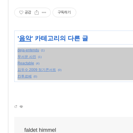
공감
구독하기
'
음악
' 카테고리의 다른 글
deja-entendu
(1)
무서운 사진
(1)
Reactable
(4)
김두수 2009 정기콘서트
(0)
칸투르베
(0)
faldet himmel