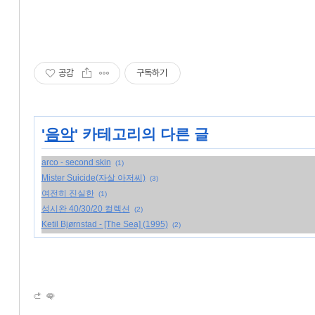
공감
구독하기
'
음악
' 카테고리의 다른 글
arco - second skin
(1)
Mister Suicide(자살 아저씨)
(3)
여전히 진실한
(1)
성시완 40/30/20 컬렉션
(2)
Ketil Bjørnstad - [The Sea] (1995)
(2)