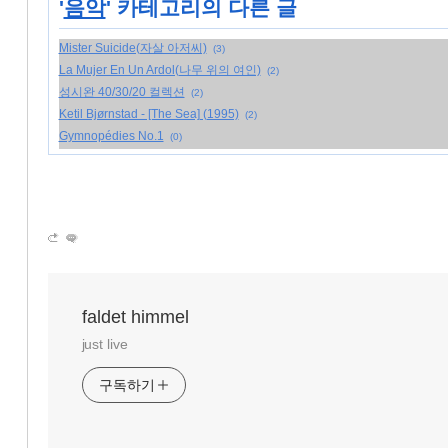
'
음악
' 카테고리의 다른 글
Mister Suicide(자살 아저씨)
(3)
La Mujer En Un Ardol(나무 위의 여인)
(2)
성시완 40/30/20 컬렉션
(2)
Ketil Bjørnstad - [The Sea] (1995)
(2)
Gymnopédies No.1
(0)
faldet himmel
just live
구독하기