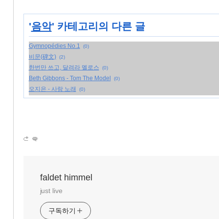
'
음악
' 카테고리의 다른 글
Gymnopédies No.1
(0)
비문(碑文)
(2)
한번만 쓰고, 달려라 멜로스
(0)
Beth Gibbons - Tom The Model
(0)
오지은 - 사랑 노래
(0)
faldet himmel
just live
구독하기