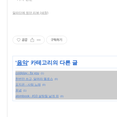
알라딘에 썼던 리뷰 (새창)
공감
구독하기
'
음악
' 카테고리의 다른 글
coldplay - fix you
(1)
한번만 쓰고, 달려라 멜로스
(0)
오지은 - 사랑 노래
(0)
푸념
(1)
atombook - #10 설탕칠 날개 외
(0)