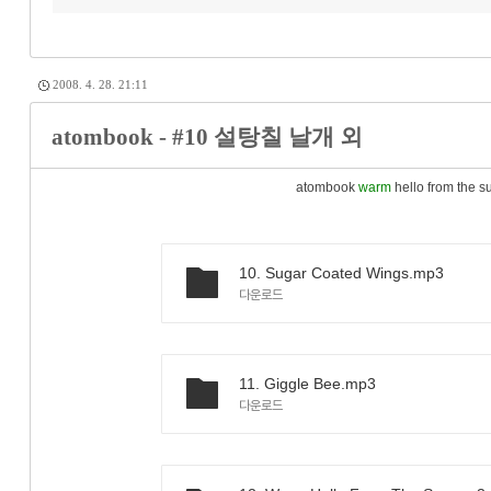
2008. 4. 28. 21:11
atombook - #10 설탕칠 날개 외
atombook
warm
hello from the s
10. Sugar Coated Wings.mp3
다운로드
11. Giggle Bee.mp3
다운로드