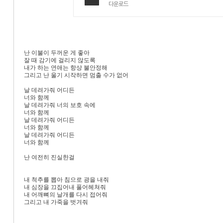
다운로드
난 이불이 두꺼운 게 좋아
잘 때 감기에 걸리지 않도록
내가 하는 연애는 항상 불안정해
그리고 난 울기 시작하면 멈출 수가 없어
날 데려가줘 어디든
너와 함께
날 데려가줘 너의 보호 속에
너와 함께
날 데려가줘 어디든
너와 함께
날 데려가줘 어디든
너와 함께
난 여전히 진실한걸
내 척추를 뽑아 침으로 광을 내줘
내 심장을 끄집어내 풀어헤쳐줘
내 어깨뼈의 날개를 다시 접어줘
그리고 내 가죽을 벗겨줘