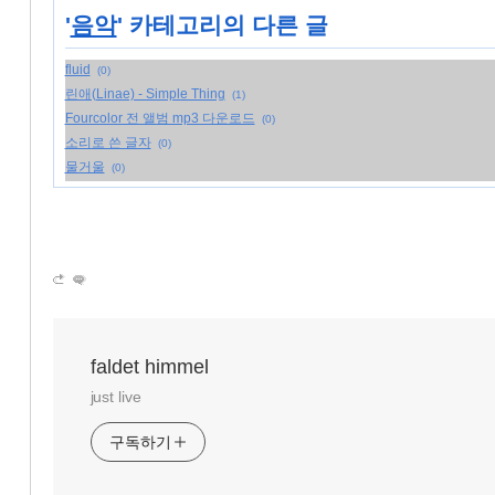
'
음악
' 카테고리의 다른 글
fluid
(0)
린애(Linae) - Simple Thing
(1)
Fourcolor 전 앨범 mp3 다운로드
(0)
소리로 쓴 글자
(0)
물거울
(0)
faldet himmel
just live
구독하기