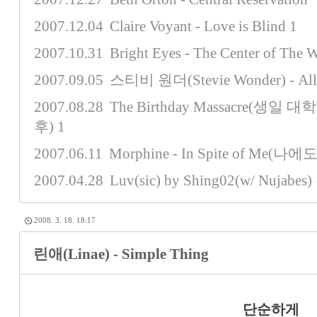
2007.12.04
Claire Voyant - Love is Blind
1
2007.10.31
Bright Eyes - The Center of T
2007.09.05
스티비 원더(Stevie Wonder) - All 
2007.08.28
The Birthday Massacre(생일 대
후)
1
2007.06.11
Morphine - In Spite of Me(
2007.04.28
Luv(sic) by Shing02(w/ Nujab
2008. 3. 18. 18:17
린애(Linae) - Simple Thing
단순하게