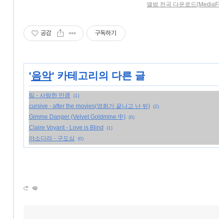
앨범 전곡 다운로드(MediaFi
공감
구독하기
'
음악
' 카테고리의 다른 글
팀 - 사랑한 만큼
(1)
cursive - after the movies(영화가 끝나고 난 뒤)
(2)
Gimme Danger (Velvet Goldmine 中)
(0)
Claire Voyant - Love is Blind
(1)
야소다라 - 구도심
(0)