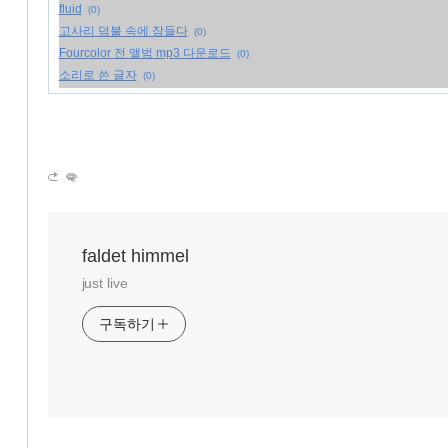
fluid
(0)
고사리 덤불 속에 잠들다
(0)
Fourcolor 전 앨범 mp3 다운로드
(0)
소리로 쓴 글자
(0)
faldet himmel
just live
구독하기