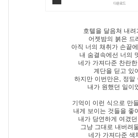
다운로드
호텔을 달음쳐 내려가
어젯밤의 붉은 드
아직 너의 채취가 손끝
내 숨결속에선 너의 맛
네가 가져다준 찬란한
계단을 딛고 있어
하지만 이번만은, 정말
내가 원했던 일이
기억이 이런 식으로 만
내게 보이는 것들을 좋아
내가 당연하게 여겼던
그냥 그대로 내버려둘
네가 가져다준 색