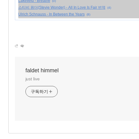
Lakefield - Breathe
(0)
스티비 원더(Stevie Wonder) - All In Love Is Fair 번역
(4)
Ulrich Schnauss - In Between the Years
(8)
faldet himmel
just live
구독하기