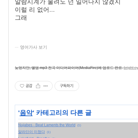
알람시계가 울려도 넌 일어나지 않겠지
이럴 리 없어...
그래
영어가사 보기
늦었지만; 앨범 mp3 전곡 미디어파이어(MediaFire)에 업로드 완료.
bright e
공감
구독하기
'
음악
' 카테고리의 다른 글
Nujabes - Beat Laments the World
(1)
알라딘이 미쳤다
(1)