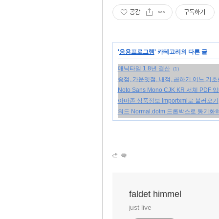
공감
구독하기
'
응용프로그램
' 카테고리의 다른 글
매닉타임 1.8년 결산
(1)
중점, 가운뎃점, 내적, 곱하기 어느 기
Noto Sans Mono CJK KR 서체 PDF
아마존 상품정보 importxml로 불러오기
워드 Normal.dotm 드롭박스로 동기화
faldet himmel
just live