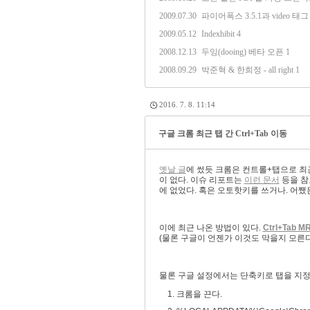
2009.07.30
파이어폭스 3.5.1과 video 태그
2009.05.12
Indexhibit
4
2008.12.13
두잉(dooing) 베타 오픈
1
2008.09.29
박준혁 & 한희정 - all right
1
2016. 7. 8. 11:14
구글 크롬 최근 탭 간 Ctrl+Tab 이동
옛날 글
에 썼듯 크롬은 컨트롤+탭으로 최근
이 없다. 이슈 리포트는
이런 문서
등을 참
에 없었다. 혹은 오토핫키를 쓰거나. 어쨌
이에 최근 나온 방법이 있다.
Ctrl+Tab M
(물론 구글이 언젠가 이것도 막을지 모른다)
물론 구글 설정에서는 단축키로 탭을 지정할
크롬을 끈다.