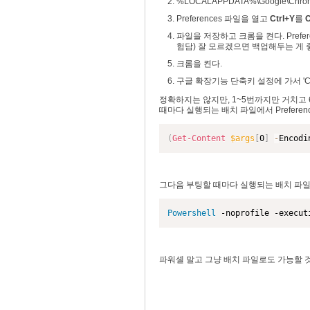
%LOCALAPPDATA%\Google\Chrome
Preferences 파일을 열고
Ctrl+Y
를
C
파일을 저장하고 크롬을 켠다. Prefe
험담) 잘 모르겠으면 백업해두는 게 
크롬을 켠다.
구글 확장기능 단축키 설정에 가서 'Ct
정확하지는 않지만, 1~5번까지만 거치고 
때마다 실행되는 배치 파일에서 Prefere
(
Get-Content
$args
[
0
]
-
Encodi
그다음 부팅할 때마다 실행되는 배치 파일
Powershell
 -noprofile -exec
파워셸 말고 그냥 배치 파일로도 가능할 