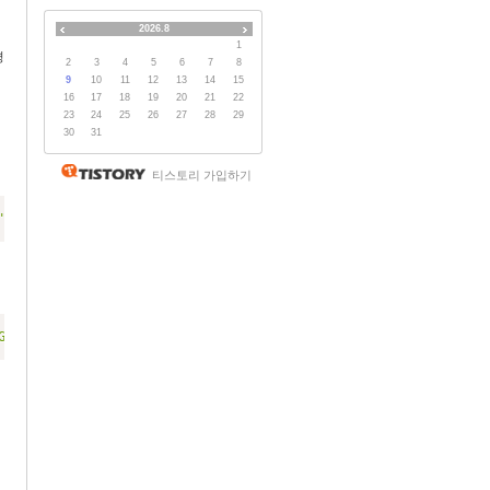
2026.8
1
경
2
3
4
5
6
7
8
9
10
11
12
13
14
15
16
17
18
19
20
21
22
23
24
25
26
27
28
29
30
31
티스토리 가입하기
"
,
"Ctrl+Shift+Tab"
|
Set-Content
$args
[
0
]
-
Encoding UTF8
Google\Chrome\User Data\Default\Preferences"