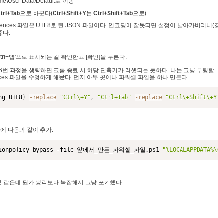
\User Data\Default로 이동
trl+Tab
으로 바꾼다(
Ctrl+Shift+Y
는
Ctrl+Shift+Tab
으로).
«
»
rences 파일은 UTF8로 된 JSON 파일이다. 인코딩이 잘못되면 설정이 날아가버리니(
좋다.
rl+탭'으로 표시되는 걸 확인한고 [확인]을 누른다.
6번 과정을 생략하면 크롬 종료 시 해당 단축키가 리셋되는 듯하다. 나는 그냥 부팅할
nces 파일을 수정하게 해놨다. 먼저 아무 곳에나 파워셸 파일을 하나 만든다.
ng UTF8
)
-replace
"Ctrl\+Y"
,
"Ctrl+Tab"
-replace
"Ctrl\+Shift\+Y
에 다음과 같이 추가.
utionpolicy bypass -file 앞에서_만든_파워셸_파일.ps1 
"%LOCALAPPDATA%\
것 같은데 뭔가 생각보다 복잡해서 그냥 포기했다.