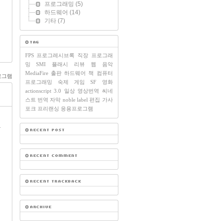
프로그래밍
(5)
하드웨어
(14)
기타
(7)
FPS
프로그레시브록
직장
프로그래
밍
SMI
플래시
리뷰
웹
음악
MediaFire
출판
하드웨어
책
컴퓨터
로그램
프로그래밍
숙제
게임
SF
영화
actionscript 3.0
일상
영상번역
씨네
스트
번역
자막
noble label
편집
가사
포크
프리랜싱
응용프로그램
밖