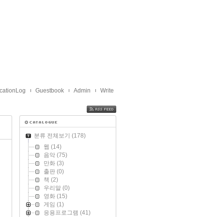
cationLog
Guestbook
Admin
Write
FEED
분류 전체보기
(178)
웹
(14)
음악
(75)
만화
(3)
출판
(0)
책
(2)
우리말
(0)
영화
(15)
게임
(1)
응용프로그램
(41)