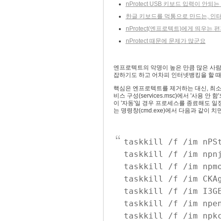
nProtect USB 키보드 입력이 안되
한글 키보드를 먹통으로 만드는, 인터
nProtect(엔프로텍트)에게 띄우는 
nProtect 때문에 문제가 많군요
엔프로텍트의 악명이 높은 만큼 많은 사람
잡하기도 하고 어차피 인터넷뱅킹을 할 때
핵심은 엔프로텍트를 제거하는 대신, 최소
비스 구성(services.msc)에서 '사용
이 '자동'일 경우 프로세스를 종료해도 일
는 명령창(cmd.exe)에서 다음과 같이 치
taskkill /f /im nPS
taskkill /f /im npn
taskkill /f /im npm
taskkill /f /im CKA
taskkill /f /im I3G
taskkill /f /im npe
taskkill /f /im npk