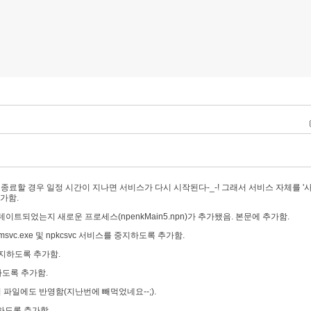
제종료할 경우 일정 시간이 지나면 서비스가 다시 시작된다-_-! 그래서 서비스 자체를 '
추가함.
 업데이트되었는지 새로운 프로세스(npenkMain5.npn)가 추가됐음. 본문에 추가함.
kcmsvc.exe 및 npkcsvc 서비스를 중지하도록 추가함.
스 중지하도록 추가함.
중지하도록 추가함.
스 중지 파일에도 반영함(지난번에 빼먹었네요--;).
중지하도록 추가함.