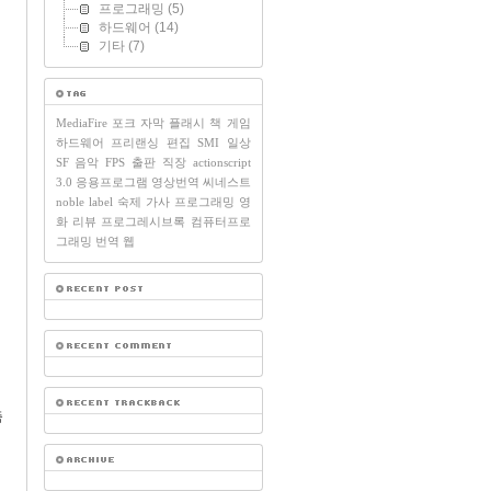
프로그래밍
(5)
하드웨어
(14)
기타
(7)
MediaFire
포크
자막
플래시
책
게임
하드웨어
프리랜싱
편집
SMI
일상
SF
음악
FPS
출판
직장
actionscript
3.0
응용프로그램
영상번역
씨네스트
noble label
숙제
가사
프로그래밍
영
화
리뷰
프로그레시브록
컴퓨터프로
그래밍
번역
웹
현
즉