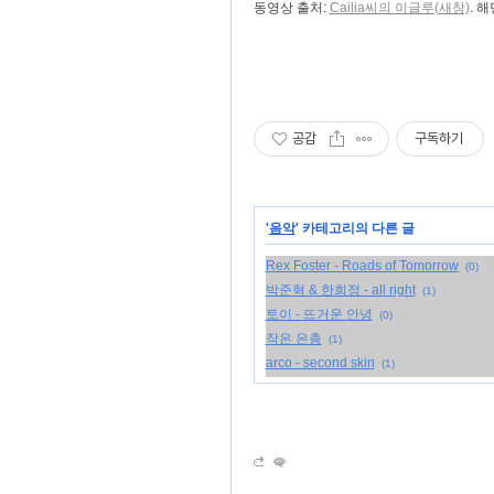
동영상 출처:
Cailia씨의 이글루(새창)
. 
공감
구독하기
'
음악
' 카테고리의 다른 글
Rex Foster - Roads of Tomorrow
(0)
박준혁 & 한희정 - all right
(1)
토이 - 뜨거운 안녕
(0)
작은 은총
(1)
arco - second skin
(1)