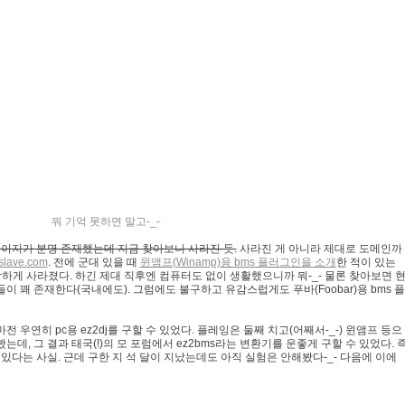
뭐 기억 못하면 말고-_-
홈페이지가 분명 존재했는데 지금 찾아보니 사라진 듯.
사라진 게 아니라 제대로 도메인까
slave.com
. 전에 군대 있을 때
윈앰프(Winamp)용 bms 플러그인을 소개
한 적이 있는
이상하게 사라졌다. 하긴 제대 직후엔 컴퓨터도 없이 생활했으니까 뭐-_- 물론 찾아보면 
들이 꽤 존재한다(국내에도). 그럼에도 불구하고 유감스럽게도 푸바(Foobar)용 bms 플
 우연히 pc용 ez2dj를 구할 수 있었다. 플레잉은 둘째 치고(어째서-_-) 윈앰프 등으
는데, 그 결과 태국(!)의 모 포럼에서 ez2bms라는 변환기를 운좋게 구할 수 있었다. 
수 있다는 사실. 근데 구한 지 석 달이 지났는데도 아직 실험은 안해봤다-_- 다음에 이에