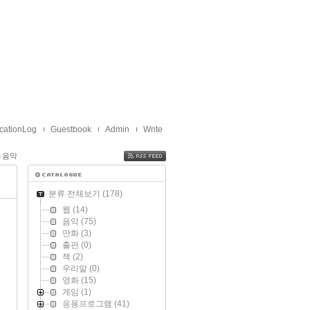
cationLog
Guestbook
Admin
Write
음악
FEED
분류 전체보기
(178)
웹
(14)
음악
(75)
만화
(3)
출판
(0)
책
(2)
우리말
(0)
영화
(15)
게임
(1)
응용프로그램
(41)