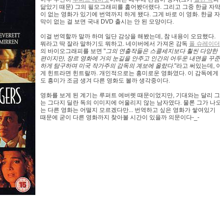
닮았기 때문) 그의 필모그래피를 훑어봤더랬다. 그리고 그중 한글 자
이 없는 영화가 있기에 번역까지 하게 됐다. 그게 바로 이 영화. 한글 자
막이 없는 걸 보면 국내 DVD 출시는 안 된 모양이다.
이걸 번역할까 말까 하며 일단 감상을 해봤는데, 참 내용이 오묘했다.
뭐라고 딱 잘라 말하기도 뭐하고. 네이버에서 가져온 감독
폴 슈레이더
의 바이오그래피를 보면 "
그의 연출작들은 스콜세지보다 훨씬 다양한
편이지만, 장르 영화에 거의 눈길을 안주고 인간의 어두운 내면을 꾸준
하게 탐구하며 미국 작가주의 감독의 계보에 올랐다.
"라고 써있는데, 
게 힌트라면 힌트랄까. 개인적으로는 흥미로운 영화였다. 이 감독에게
도 흥미가 조금 생겨 다른 영화도 볼까 생각중이다.
영화를 보게 된 계기는 루퍼트 에버렛 때문이었지만, 기대와는 달리 그
는 그다지 딜란 독의 이미지에 어울리지 않는 남자였다. 물론 그가 나
는 다른 영화는 어떨지 모르겠다만... 번역하고 싶은 영화가 쌓여있기
때문에 굳이 다른 영화까지 찾아볼 시간이 있을까 의문이다-_-