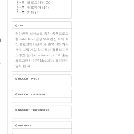
프로그래밍
(5)
막
하드웨어
(14)
기타
(7)
영상번역
씨네스트
음악
응용프로그
램
noble label
일상
SMI
편집
숙제
직
이
장
프로그레시브록
SF
번역
FPS
가사
포크
자막
게임
하드웨어
컴퓨터프로
그래밍
플래시
actionscript 3.0
출판
프로그래밍
리뷰
MediaFire
프리랜싱
오
영화
웹
책