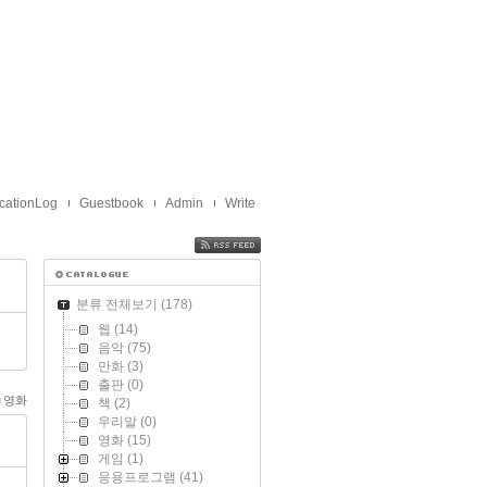
cationLog
Guestbook
Admin
Write
FEED
분류 전체보기
(178)
웹
(14)
음악
(75)
만화
(3)
출판
(0)
영화
책
(2)
우리말
(0)
영화
(15)
게임
(1)
응용프로그램
(41)