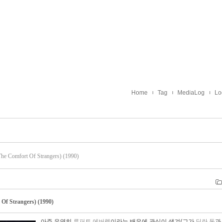
Home
Tag
MediaLog
Lo
fort Of Strangers) (1990)
Strangers) (1990)
아주 우연히
루퍼트 에버렛
이라는 배우에 관심이 생겨(그가
딜란 독
과