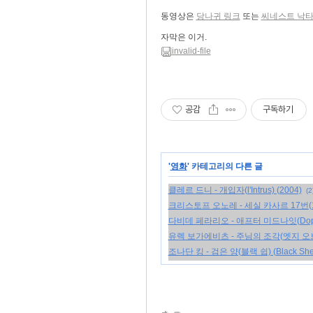
동영상은
당나귀 링크
또는
씨네스트 낙타
자막은 이거.
invalid-file
공감
구독하기
'
영화
' 카테고리의 다른 글
클레르 드니 - 개입자(l'Intrus) (2004)
(2
크리스토프 오노레 - 세실 카사르 17번(17 foi
다비데 페라리오 - 애프터 미드나잇(Dopo Me
유렉 보가에비츠 - 주님의 조각(엣지 오브 더 로드
조나단 킹 - 검은 양(블랙 쉽) (Black Shee