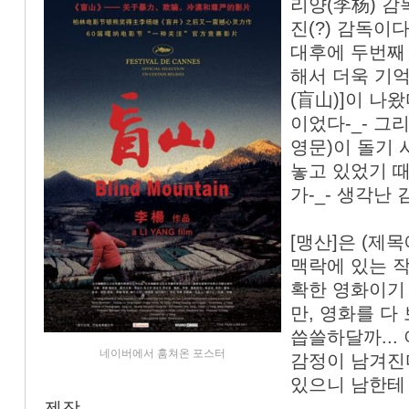
리양(李杨) 감
진(?) 감독이다
대후에 두번째
해서 더욱 기억
(盲山)]이 나
이었다-_- 그
영문)이 돌기
놓고 있었기 
가-_- 생각난
[맹산]은 (제
맥락에 있는 
확한 영화이기
만, 영화를 다
씁쓸하달까...
네이버에서 훔쳐온 포스터
감정이 남겨진
있으니 남한테
젠장-_-