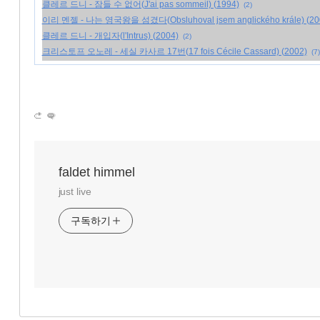
클레르 드니 - 잠들 수 없어(J'ai pas sommeil) (1994)
(2)
이리 멘젤 - 나는 영국왕을 섬겼다(Obsluhoval jsem anglického krále) (20
클레르 드니 - 개입자(l'Intrus) (2004)
(2)
크리스토프 오노레 - 세실 카사르 17번(17 fois Cécile Cassard) (2002)
(7)
faldet himmel
just live
구독하기