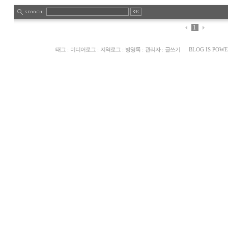
1
태그
:
미디어로그
:
지역로그
:
방명록
:
관리자
:
글쓰기
BLOG IS POW