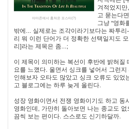
겨적었지만,
«
»
고 묻는다면.
아마존에서 훔쳐온 포스터(?)
그냥 "영화
밖에... 실제로는 조각이라기보다는 짜투리-
리 뭐 이런 단어가 더 정확한 선택일지도 모
리]라는 제목은 좀...;
이 제목이 의미하는 복선이 후반에 밝혀질 때
요를 느꼈다. 울면서 싱크를 넣어서 그런지
인해보자 오타도 많았고 싱크 오류도 있었
고 블로그에는 하루 늦게 올린다.
성장 영화이면서 전쟁 영화이기도 하고 동시
영화인데, 가만히 돌아보면 나는 종교도 없
끔씩 보는 편이다. 스스로도 신기하달까.