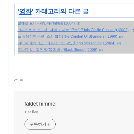
'
영화
' 카테고리의 다른 글
클레르 드니 - 개입자(l'Intrus) (2004)
(2)
크리스토프 오노레 - 세실 카사르 17번(17 fois Cécile Cassard) (2002)
(7)
폴 슈레이더 - 베니스의 열정(The Comfort Of Strangers) (1990)
(0)
다비데 페라리오 - 애프터 미드나잇(Dopo Mezzanotte) (2004)
(4)
조나단 킹 - 검은 양(블랙 쉽) (Black Sheep) (2006)
(2)
faldet himmel
just live
구독하기