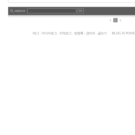
1
태그
:
미디어로그
:
지역로그
:
방명록
:
관리자
:
글쓰기
BLOG IS POW