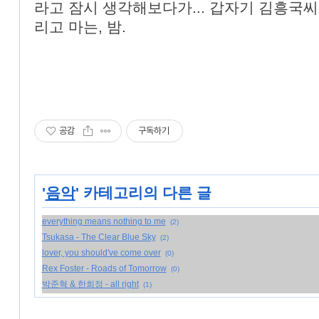
라고 잠시 생각해보다가... 갑자기 김흥국
«
»
리고 마는, 밤.
공감
구독하기
'
음악
' 카테고리의 다른 글
everything means nothing to me
(2)
Tsukasa - The Clear Blue Sky
(2)
lover, you should've come over
(0)
Rex Foster - Roads of Tomorrow
(0)
박준혁 & 한희정 - all right
(1)