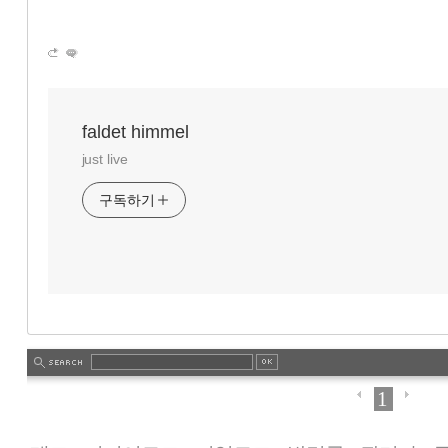
faldet himmel
just live
구독하기
1