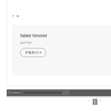
faldet himmel
just live
구독하기
1