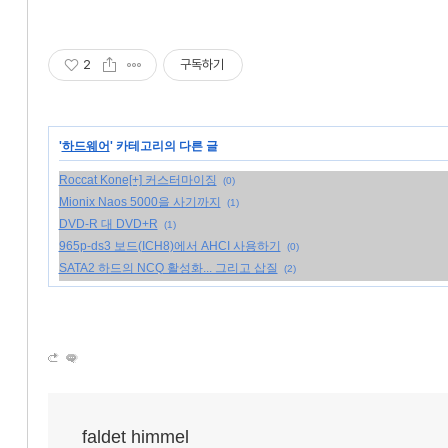
2
구독하기
'
하드웨어
' 카테고리의 다른 글
Roccat Kone[+] 커스터마이징
(0)
Mionix Naos 5000을 사기까지
(1)
DVD-R 대 DVD+R
(1)
965p-ds3 보드(ICH8)에서 AHCI 사용하기
(0)
SATA2 하드의 NCQ 활성화... 그리고 삽질
(2)
faldet himmel