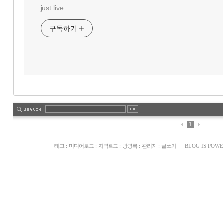
just live
구독하기
1
태그
:
미디어로그
:
지역로그
:
방명록
:
관리자
:
글쓰기
BLOG IS POW