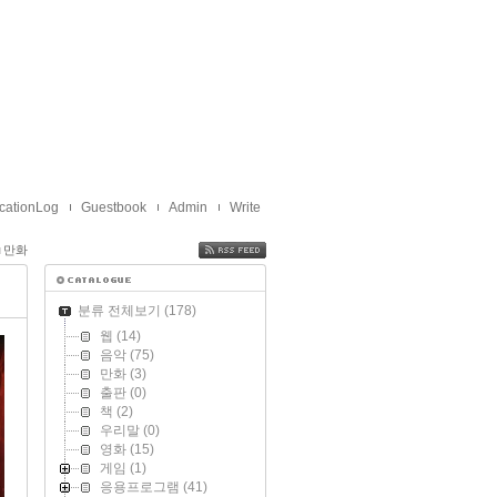
cationLog
Guestbook
Admin
Write
만화
FEED
분류 전체보기
(178)
웹
(14)
음악
(75)
만화
(3)
출판
(0)
책
(2)
우리말
(0)
영화
(15)
게임
(1)
응용프로그램
(41)