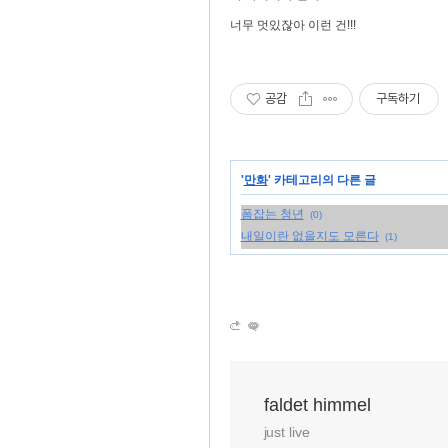
너무 멋있잖아 이런 건!!!
공감
구독하기
'
만화
' 카테고리의 다른 글
폼잡는 청년
(0)
내일이란 없을지도 모른다
(1)
faldet himmel
just live