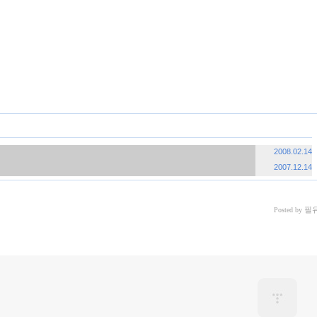
«
»
2008.02.14
2007.12.14
필
Posted by