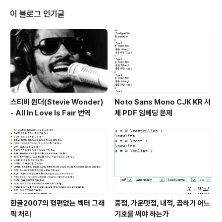
을 들은 듯하기도 한데, 그것도 이 시점에서 구하긴 힘들 텐
데요... 알라딘, 예스24, (지금은 없어진) 창고 등에서, 재고
이 블로그 인기글
있는 걸 보고 주문을 했는데도 불구하고 며칠 기다리면 물
건은 안 오고 '죄송합니다 고객님-_-' 뭐 이런 메일이 날아
온 경험이 워낙 많다보니-_-a 하긴 제가 구하는 음반이 그
다지 평범하지 않은 건 사실이니까요; 하지만 평소에는 상
품 관리 안..
스티비 원더(Stevie Wonder)
Noto Sans Mono CJK KR 서
- All In Love Is Fair 번역
체 PDF 임베딩 문제
한글2007의 형편없는 벡터 그래
중점, 가운뎃점, 내적, 곱하기 어느
픽 처리
기호를 써야 하는가