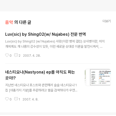
더보기
음악
의 다른 글
Luv(sic) by Shing02(w/ Nujabes) 전문 번역
글 내용
Luv(sic) by Shing02 (w/ Nujabes) 사랑(이란 병에 걸린) 상사병이란, 마치
개에게도 개 나름의 감수성이 있듯, 이런 새로운 상대성 이론을 발전시켜서, 속
박되어 정지된 우리 영혼을 연결시키지. 삶을 위한 긍정적인 희생? 그게 나랑 무
0
2
2007. 4. 28.
슨 상관이람. 우리의 역사는 한 세기의 ¼밖에 안 돼. 진실이 우리의 화학작용을
지배하지. 봐 어떤 신비도 없어, 우리가 혼합한 색깔을 통해 마음은 자유로와지
고, 눈 먼 이는 조화의 너머를 보게 돼! 죽은 공간에 삶을 불어넣어 의심의 구름
네스티요나(Nastyona) ep를 아직도 파는
을 날려버려. 우리가 결정한 새로운 영토는, 안전한 피난처의 요건을 모두 갖추
고 있지. 지금은 멀게 느껴지지만 시간은 다가오고 있어. 우리의 사상이 이륙해
곳이!?
글 내용
서 대기를 가르면, 순수한 음파는 거의 무한대에 전해지고, 게다가..
지난번 네스티요나 포스트와 관련해서 슬슬 네스티요나 1
집 [아홉가지 기분]를 주문하려고 웹을 검색하다가 우연히
그들의 ep(Bye Bye My Sweet Honey, 2004)를 아
0
1
2007. 4. 8.
직도 파는 곳을 발견했습니다! 네이버 지식쇼핑을 통해서
들어간 곳으로 뮤직아일랜드라는 곳인데, 처음 듣는 곳이
라서 그다지 믿음이 가지는 않네요; 재발매되었다는 소식