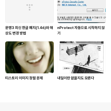
문명3 최신 한글 패치(1.46)와 해
nProtect 자동으로 시작하지 않
상도 변경 방법
기
티스토리 이미지 정렬 문제
내일이란 없을지도 모른다
의안내