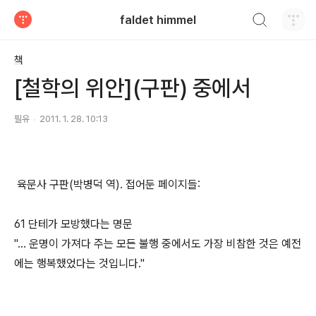
검색하기
faldet himmel
티스토리
책
[철학의 위안](구판) 중에서
필유
2011. 1. 28. 10:13
육문사 구판(박병덕 역). 접어둔 페이지들:
61 단테가 모방했다는 명문
"… 운명이 가져다 주는 모든 불행 중에서도 가장 비참한 것은 예전
에는 행복했었다는 것입니다."