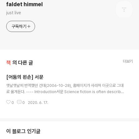
faldet himmel
just live
구독하기
더보기
책
의 다른 글
[어둠의 왼손] 서문
글 내용
옛날옛날에 번역했던 건데(2006-10-28), 홈페이지가 사라져 이곳으로 그대
로 옮겨둔다. ---- Introduction서문 Science fiction is often describe
d, and even defined, as extrapolative. The science fiction writer i
0
0
2020. 6. 17.
s supposed to take a trend or phenomenon of the here-and-no
w, purify and intensify it for dramatic effect, and extend it into the
future. \"If this goes on, this is what will happen.\" A prediction is
made. Method and results ..
이 블로그 인기글