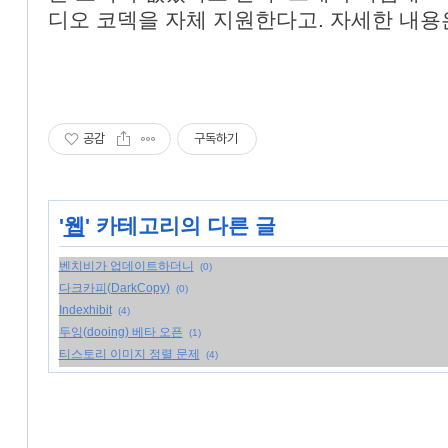
디오 코덱을 자체 지원한다고. 자세한 내
공감
구독하기
'
웹
' 카테고리의 다른 글
벤치비가 업데이트하더니
(0)
다크카피(DarkCopy)
(0)
Indexhibit
(4)
두잉(dooing) 베타 오픈
(1)
티스토리 이미지 정렬 문제
(4)