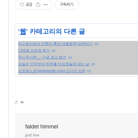
공감
구독하기
'
웹
' 카테고리의 다른 글
티스토리에서 치환자 혹은 대괄호([]) 입력하기
(3)
CSS로 강조점 찍기
(0)
무시무시한-_- 구글 광고 발견
(3)
오늘은 인터넷의 하루를 타임캡슐에 담는 날
(0)
스프링노트(springnote.com) 드디어 오픈
(2)
faldet himmel
just live