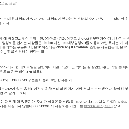
곳으로 옮김:
커맨드는 매우 제한되어 있다. 아니, 제한되어 있다는 건 오해의 소지가 있고... 그러니까 윈
 거다.
창)
에 빠졌고... 무슨 문제냐면, (아마도) 윈2k 이후로 choice(외부명령어)가 사라지는 
명령어를 만지는 사람들은 choice 대신 set(내부명령어)를 이용해야만 했다는 거. 더
하는 구문)에서, 윈2k 이전에는 choice와 if errorlevel 조합을 사용했는데, 윈2k
변수-_-%를 이용해야 한다는 말.
osbox에서 한 배치파일을 실행하니 저런 구문이 안 먹히는 걸 발견했다(안 먹힐 뿐 아
은 오늘 기준 최신 svn 빌드).
ce와 if errorlevel 구문을 이용해야만 한다는 거.
안 먹는다(/y가 없는 옵션). 이것도 윈2k부터 바뀐 건지 어쩐 건지는 모르겠으나, 확실히 옛
던 것 같기도 하다.
른 게 더 있겠지만, 자세한 설명은 패스(당장 move나 deltree처럼 '한때' ms-dos
서는 지원되지 않는다). dosbox에서 지원하는 커맨드는
dosbox 위키(새창)
참고.