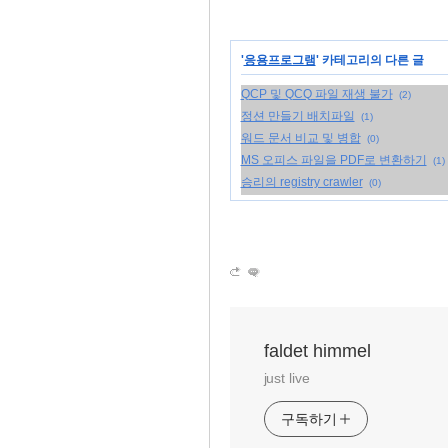
'
응용프로그램
' 카테고리의 다른 글
QCP 및 QCQ 파일 재생 불가
(2)
정션 만들기 배치파일
(1)
워드 문서 비교 및 병합
(0)
MS 오피스 파일을 PDF로 변환하기
(1)
승리의 registry crawler
(0)
faldet himmel
just live
구독하기