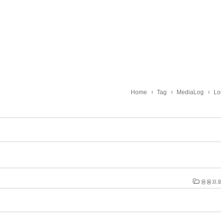
Home
Tag
MediaLog
Lo
응용프