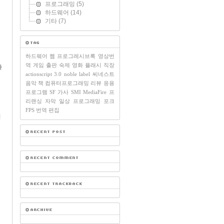
프로그래밍
(5)
하드웨어
(14)
기타
(7)
하드웨어
웹
프로그레시브록
영상번
역
게임
출판
숙제
영화
플래시
직장
바
actionscript 3.0
noble label
씨네스트
음악
책
컴퓨터프로그래밍
리뷰
응용
프로그램
SF
가사
SMI
MediaFire
프
리랜싱
자막
일상
프로그래밍
포크
FPS
번역
편집
니