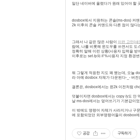
일단 네이버에 올렸다가 원래 있어야 할 
dosbox에서 지원하는 콘솔(ms-dos) 
2k 이후의 콘솔 커맨드와 다른 점이 많다는
그래서 나 같은 많은 사람이
이런 고민(새
람에, 나를 비롯해 윈도우를 쓰면서도 도스 
정확히 말해 이런 상황(사용자 입력을 받아 분기
이후로는 set /p와 if %사용자 지정 환경
뭐 그렇게 적응한 지도 꽤 됐는데, 오늘 d
라 아예 dosbox 자체가 다운된다-_- 버전
결론은, dosbox에서는 윈2k 이전처럼 choi
덧붙이자면 dosbox에서는 copy /y도 
날 ms-dos에서는 덮어쓰기가 기본값이었
이 밖에도 명령어 자체가 사라지거나 구문이 다
에 포함되었던 외부명령어들이 dosbox에
공감
구독하기