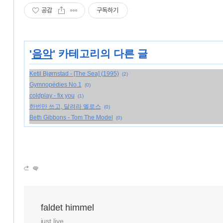
공감
구독하기
'
음악
' 카테고리의 다른 글
Ketil Bjørnstad - [The Sea] (1995)
(2)
Gymnopédies No.1
(0)
coldplay - fix you
(1)
한번만 쓰고, 달려라 멜로스
(0)
Beth Gibbons - Tom The Model
(0)
faldet himmel
just live