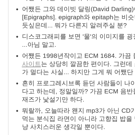
어쨌든 그와 데이빗 달링(David Darlin
[Epigraphs]. epigraph와 epitap
듯싶은데... 뭐가 다른지 알려주실 분?
디스코그래피를 보면 '물'의 이미지를 굉
...아님 말고.
어쨌든 1998년작이고 ECM 1684. 가
사이트
는 상당히 깔끔한 편이다. 그런데
가 멀다는 사실... 하지만 그게 뭐 어쨌단
흔히 프로그레시브록 듣던 사람들이 나이
다고 하는데, 정말일까? 가끔 ECM 음반들
재즈가 낯설기만 하다.
뭐랄까, 오늘따라 왠지 mp3가 아닌 CD
먹는 분식집 라면이 아니라 고향집 밥을 먹
냥 사치스러운 생각일 뿐이다.