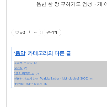
음반 한 장 구하기도 엄청나게 
공감
구독하기
'
음악
' 카테고리의 다른 글
소리로 쓴 글자
(0)
물거울
(0)
1월의 마지막 날
(1)
신화와 재즈의 만남, Patricia Barber - [Mythologies] (2006)
(0)
못(Mot) 인터뷰 중에서
(3)