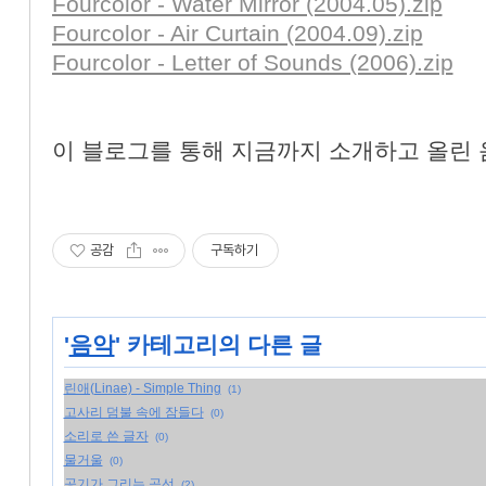
Fourcolor - Water Mirror (2004.05).zip
Fourcolor - Air Curtain (2004.09).zip
«
»
Fourcolor - Letter of Sounds (2006).zip
이 블로그를 통해 지금까지 소개하고 올린
공감
구독하기
'
음악
' 카테고리의 다른 글
린애(Linae) - Simple Thing
(1)
고사리 덤불 속에 잠들다
(0)
소리로 쓴 글자
(0)
물거울
(0)
공기가 그리는 곡선
(2)