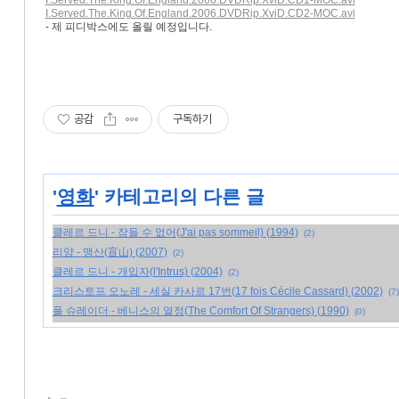
I.Served.The.King.Of.England.2006.DVDRip.XviD.CD1-MOC.avi
I.Served.The.King.Of.England.2006.DVDRip.XviD.CD2-MOC.avi
- 제 피디박스에도 올릴 예정입니다.
공감
구독하기
'
영화
' 카테고리의 다른 글
클레르 드니 - 잠들 수 없어(J'ai pas sommeil) (1994)
(2)
리양 - 맹산(盲山) (2007)
(2)
클레르 드니 - 개입자(l'Intrus) (2004)
(2)
크리스토프 오노레 - 세실 카사르 17번(17 fois Cécile Cassard) (2002)
(7)
폴 슈레이더 - 베니스의 열정(The Comfort Of Strangers) (1990)
(0)