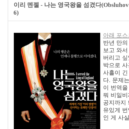
이리 멘젤 - 나는 영국왕을 섬겼다(Obsluhoval jse
6)
아래 포스
반년 만의
보고 와서
버리고 싶
박으로 사
사흘이 긴
다. 문제
이 번역을
뭐 비일비
공지까지 
유있게 번
인 게 사실