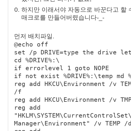
하지만 이래서야 자동으로 바꾼다고 할 
매크로를 만들어버렸습니다-_-
먼저 배치파일.
@echo off
set /p DRIVE=type the drive le
cd %DRIVE%:\
if errorlevel 1 goto NOPE
if not exist %DRIVE%:\temp md 
reg add HKCU\Environment /v TE
/f
reg add HKCU\Environment /v TM
reg add
"HKLM\SYSTEM\CurrentControlSet
Manager\Environment" /v TEMP /