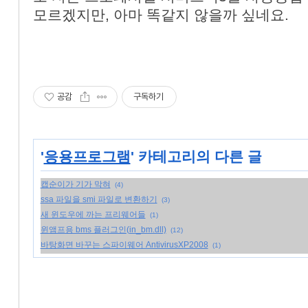
모르겠지만, 아마 똑같지 않을까 싶네요.
공감
구독하기
'
응용프로그램
' 카테고리의 다른 글
캡순이가 기가 막혀
(4)
ssa 파일을 smi 파일로 변환하기
(3)
새 윈도우에 까는 프리웨어들
(1)
윈앰프용 bms 플러그인(in_bm.dll)
(12)
바탕화면 바꾸는 스파이웨어 AntivirusXP2008
(1)