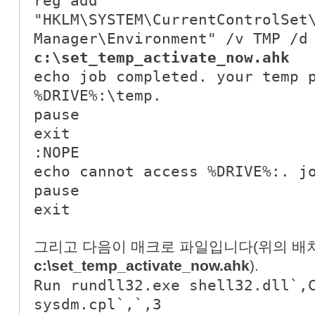
reg add
"HKLM\SYSTEM\CurrentControlSet
Manager\Environment" /v TMP /d
c:\set_temp_activate_now.ahk
echo job completed. your temp 
%DRIVE%:\temp.
pause
exit
:NOPE
echo cannot access %DRIVE%:. j
pause
exit
그리고 다음이 매크로 파일입니다(위의 배
c:\set_temp_activate_now.ahk
).
Run rundll32.exe shell32.dll`,
sysdm.cpl`,`,3