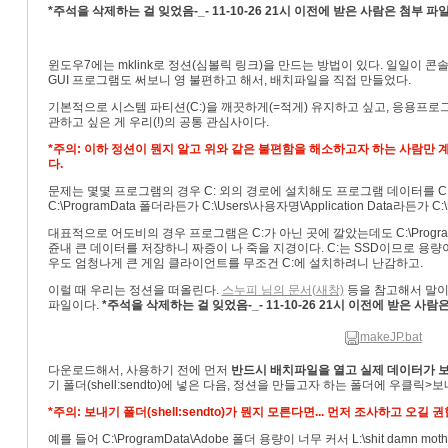
*주석을 삭제하는 걸 잊었음-_- 11-10-26 21시 이전에 받은 사람은 첨부
윈도우7에는 mklink로 정션(심볼릭 링크)을 만드는 방법이 있다. 일일이 
GUI 프로그램도 써보니 영 불편하고 해서, 배치파일을 직접 만들었다.
기본적으로 시스템 파티션(C:)을 깨끗하게(=적게) 유지하고 싶고, 응용프
관하고 싶은 게 우리(!)의 공통 관심사이다.
*주의: 이하 정션이 뭔지 알고 위와 같은 불편함을 해소하고자 하는 사람만 계
다.
문제는 몇몇 프로그램의 경우 C: 외의 경로에 설치해도 프로그램 데이터를 
C:\ProgramData 폴더라든가 C:\Users\사용자명\Application Data라든가 C
대표적으로 어도비의 경우 프로그램은 C:가 아닌 곳에 깔았는데도 C:\Program File
쥰내 큰 데이터를 저장하니 짜증이 나 죽을 지경이다. C:는 SSD이므로 용량이
우도 엄청나게 큰 게임 클라이언트를 무조건 C:에 설치하려니 난감하고.
이럴 때 우리는 정션을 떠올린다.
스누피 님의 문서(새창)
등을 참고해서 말이
파일이다.
*주석을 삭제하는 걸 잊었음-_- 11-10-26 21시 이전에 받은 
makeJP.bat
다운로드해서, 사용하기 전에 먼저
반드시 배치파일을 열고 실제 데이터가 보
기 폴더(shell:sendto)에 넣은 다음, 정션을 만들고자 하는 폴더에 우클릭>보
*주의: 보내기 폴더(shell:sendto)가 뭔지 모른다면... 먼저 조사하고 오길 권
예를 들어 C:\ProgramData\Adobe 폴더 용량이 너무 커서 L:\shit damn m