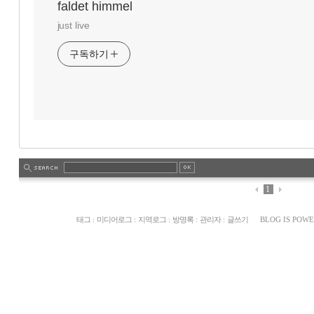
faldet himmel
just live
구독하기
1
태그
:
미디어로그
:
지역로그
:
방명록
:
관리자
:
글쓰기
BLOG IS POW