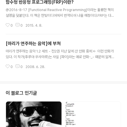
함수형 반응형 프로그래밍(FRP)이란?
었다만) 일단 여기에 올린다. 수정 방법. scala.bat를 보면 .scala 파일을 실행
글 내용
하는 부분은 다음과 같다. "%_JAVACMD%" %_JAVA_OPTS% %_PROP
@2016-8-17 [Functional Reactive Programming]이라는 훌륭한 책의
S% -cp "%_TOOL_CLASSPATH%" sca..
설명을 덧붙인다. 이 책은 한빛미디어에서 번역되어 나올 예정이다.FRP는 다양
한 시각에서 바라볼 수 있다.널리 사용되는 관찰자 패턴(혹은 리스너나 콜백)의
0
0
2015. 4. 8.
대용품이벤트기반 로직을 코딩하는 합성 가능한 모듈식 방법다른 사고방식. 프
로그램을 입력에 대한 응답 혹은 데이터의 흐름으로 표현한다.프로그램 상태(st
ate) 관리에 질서를 가져다준다.뭔가 근본적인 것. 관찰자 패턴으로 문제를 해
[마리가 연주하는 음악]에 부쳐
결하려던 사람이라면 누구나 결국에는 FRP를 창시하게 됐을 것이다.표준적인
글 내용
프로그래밍 언어의 경량 라이브러리로 구현이 가능하다.상태유지(stateful) 로
마리가 연주하는 음악 1.2 세트 - 전2권 지난 달에 산 만화 중에 ← 이런 만화가
직에 사용하기 위한 튜링완전 임베디드 언어로 볼 수 있다.도메인 특화 언어..
있다. 이 작가(후루야 우사마루)는 사실 [파이]라는 애로 만화-_- 때문에 알게
된 작가였는데, 단순한 애로 만화가로 판단했던 게 실수였달까. 꽤나 괜찮은 만
0
0
2008. 6. 28.
화였다. 만화방에서 꽤나 흥미진진하게 감상한 뒤에 구매까지 결정한 계기는,
실은 내용보다는 그림 때문이다. 뭐, 같은 이유 때문에 [코제트의 초상]도 같이
사긴 했는데... 후자는 사실 아직 포장도 안 뜯어봤다-_- (애니메이션도 있다던
데 그것도 아직 못 봤다) 어쨌든 내용을 떠나서, 만화에 등장하는 톱니바퀴들의
이미지와 세계관이 꽤 인상적이었다. 그래서 어제 (학교도 안 가고) 집에서 대충
이 블로그 인기글
만들어본 게 ↓ 이거. 언제나처럼, 새로고침을 연타해주시길. 소스는 내 ..