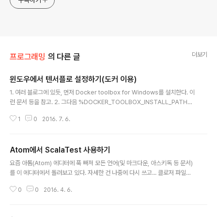
구독하기
더보기
프로그래밍
의 다른 글
윈도우에서 텐서플로 설정하기(도커 이용)
글 내용
1. 여러 블로그에 있듯, 먼저 Docker toolbox for Windows를 설치한다. 이
런 문서 등을 참고. 2. 그다음 %DOCKER_TOOLBOX_INSTALL_PATH%
에 가서 다음과 같이 start.sh를 실행하고 "%ProgramFiles%\Git\bin\bas
1
0
2016. 7. 6.
h.exe" --login -i start.sh 3. 한참 기다리고(첫 실행 시) 고래 그림이 뜨면
끝. cmd를 열고 도커용 환경변수를 설정한다. 물론 배치 파일 내에서 실행할 경
우 %i는 %%i로 바꿔야 한다. FOR /f "tokens=*" %i IN ('docker-machin
Atom에서 ScalaTest 사용하기
e env --shell cmd default') DO %i 4. 이제 도커로 다음과 같이 텐서플로
글 내용
이미지를 실행하고, 브라우저에서 주피터로 실습을 하..
요즘 아톰(Atom) 에디터에 푹 빠져 모든 언어(및 마크다운, 아스키독 등 문서)
를 이 에디터에서 돌려보고 있다. 자세한 건 나중에 다시 쓰고... 클로저 파일을
프로젝트 만들지 않고 파일 단위로 아톰에서 실행하기 위해 라이닝겐 배치 파일
0
0
2016. 4. 6.
을 수정한 건 이미 깃허브에 올렸고, 오늘은 스칼라 파일이 여러 개 있을 때 실행
하는 방법이다. 덧붙여 스칼라테스트(ScalaTest)도 지원하게 했다. 이건 딱히
깃허브에 올릴 수가 없어(전에 올린 것도 사실 PR 보내기도 좀 거시기한 수정이