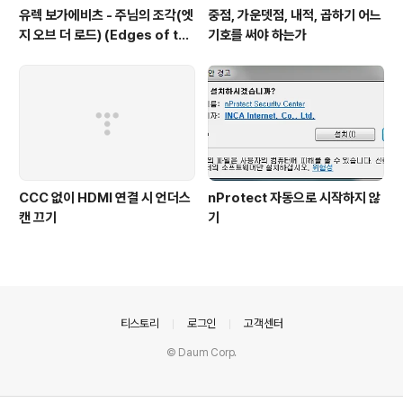
유렉 보가에비츠 - 주님의 조각(엣
중점, 가운뎃점, 내적, 곱하기 어느
지 오브 더 로드) (Edges of the
기호를 써야 하는가
Lord) (2001)
CCC 없이 HDMI 연결 시 언더스
nProtect 자동으로 시작하지 않
캔 끄기
기
의안내
티스토리
로그인
고객센터
© Daum Corp.