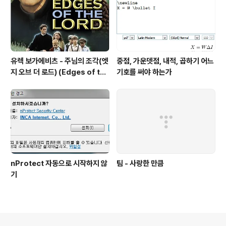
유렉 보가에비츠 - 주님의 조각(엣
중점, 가운뎃점, 내적, 곱하기 어느
지 오브 더 로드) (Edges of the
기호를 써야 하는가
Lord) (2001)
nProtect 자동으로 시작하지 않
팀 - 사랑한 만큼
기