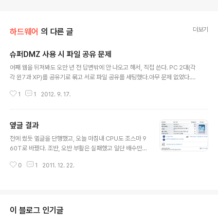
더보기
하드웨어
의 다른 글
슈퍼DMZ 사용 시 파일 공유 문제
글 내용
어째 웹을 뒤져봐도 오만 년 전 답변밖에 안 나오고 해서, 직접 쓴다. PC 2대(각
각 윈7과 XP)를 공유기로 묶고 서로 파일 공유를 세팅했다.아무 문제 없었다.
이때 윈7 PC에 슈퍼DMZ를 적용했다. 토런트를 위해 *-_-*그러자 2대의 컴
1
1
2012. 9. 17.
퓨터 네트워크 목록에 서로가 뜨지 않는 거다 -_-그래서 찾아보니 공인 IP를 사
용하는 Super DMZ와 사설 IP를 사용하는 다른 내부 PC들의 서브넷이 서로
다름으로 인한 현상입니다.-애니게이트의 Super DMZ FAQ 중 7번 항목 (새
옆글 결과
창) 고기능 DMZ이 설정된 PC는 같은 네트워크 구성원에 포함되어도 TCP/IP
글 내용
대역이 달라저 네트워크 파일/프린터 공유기 원할히 지원되지 못할 수 있습니
전에 썼듯 옆글을 단행했고, 오늘 마침내 CPU도 조스마 9
다.-인천부평 컴퓨터 문제해결 카페-_-의 글 (새창) 대략 이런 ..
60T로 바꿨다. 조반, 오반 부활은 실패했고 일단 배수만
올려 3.8로 땡겨봤다. 램은 그대로고 NB는 2400까지만.
0
1
2011. 12. 22.
아직 안정화 테스트는 안 했고(사실 이런 거 정말 귀찮다)
전압도 좀 과하게 팍팍 넣었다. 그 결과... 아니 CPU님께서
발목을 잡네-_-? 옆글 훨씬 전에 라나푸스 440(@3.3G)/
OCZ 4기가/770iCafe/버텍스1 SSD/라데온 4850으로
올 7.3 찍었는데-_- 어딘가에서는 i7 950 3.6기가가 7.5
이 블로그 인기글
나온다는데 뭔가 억울하다... 3.8로 실사용할지 안 할지도