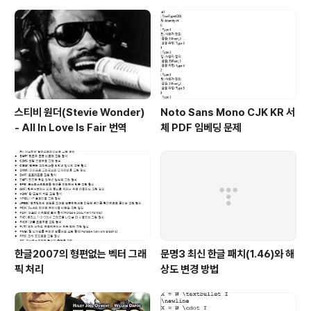
모르는 상황인데-_ㅠ
스티비 원더(Stevie Wonder)
Noto Sans Mono CJK KR 서
- All In Love Is Fair 번역
체 PDF 임베딩 문제
한글2007의 형편없는 벡터 그래
문명3 최신 한글 패치(1.46)와 해
픽 처리
상도 변경 방법