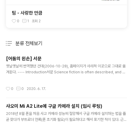
팀 - 사랑한 만큼
0
1
조회
2
분류 전체보기
주요 글 목록
[어둠의 왼손] 서문
글 내용
옛날옛날에 번역했던 건데(2006-10-28), 홈페이지가 사라져 이곳으로 그대로 옮
겨둔다. ---- Introduction서문 Science fiction is often described, and ev
en defined, as extrapolative. The science fiction writer is supposed t
o take a trend or phenomenon of the here-and-now, purify and inten
작성시간
0
0
2020. 6. 17.
sify it for dramatic effect, and extend it into the future. \"If this goes o
n, this is what will happen.\" A prediction is made. Method and results
..
샤오미 Mi A2 Lite에 구글 카메라 설치 (임시 루팅)
글 내용
2018년 8월 폰을 처음 사고 카메라 성능에 절망해서 구글 카메라 설치하는 법을 줄
곧 찾다가 부트로더 언록(폰 초기화 필요)이 필요하다고 해서 포기한 적이 있다. 근데
오늘 안드 10으로 업데이트(20-4-14 OTA) 후 그 사실을 그만 잊어버리고 부트로
더를 언록해버렸다... 이상하게도 문자와 통화 내역이 8개월 정도 백업이 안 돼서 걔