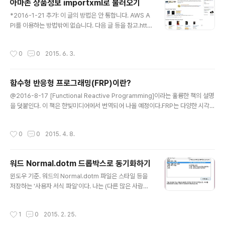
아마존 상품정보 importxml로 불러오기
DF를 만들어보니 임베딩(서브세팅)이 '제대로' 안 된다. 워
글 내용
*2016-1-21 추가: 이 글의 방법은 안 통합니다. AWS A
드 자체 기능 및 애크러뱃(디스틸러) 둘 다 결과는 조금 다
PI를 이용하는 방법밖에 없습니다. 다음 글 등을 참고.http
르지만 어쨌든 제대로는 안 된다. 혹시나 해서 해당 서체 깃
s://ctrlq.org/code/19965-amazon-api-with-goo
허브 저장소에 문의했는데 워드 '2010'에서는 트루타입
gle-script 스크립트 없이 구글 스프레드시트 importx
'기반의' 서체만 임베딩이 된다는 답변을 들었다. 해당 서체
작성시간
0
0
2015. 6. 3.
ml 함수만 이용해서 아마존 상품페이지의 각종 정보를 불
는 오픈타입. 워드 ..
러오는 방법임. 현재까지 국내외에 알려진 방법은 더는 통
하지 않는다. 아마존이 페이지를 계속 바꾸고 내용을 동적
함수형 반응형 프로그래밍(FRP)이란?
으로 만들기 때문이 아닐까 추측. 알다시피 아마존 상품페
글 내용
이지는 다음과 같이 생겼고, 우리내가 원하는 정보는 빨간
@2016-8-17 [Functional Reactive Programming]이라는 훌륭한 책의 설명
부분, 그리고 저자 및 정가다. 파폭 wdt 확장기능에서 보면
을 덧붙인다. 이 책은 한빛미디어에서 번역되어 나올 예정이다.FRP는 다양한 시각에
저곳의 dom 경로는 html>body#dp>div#a-page>d
서 바라볼 수 있다.널리 사용되는 관찰자 패턴(혹은 리스너나 콜백)의 대용품이벤트
iv>div#detail-bull..
기반 로직을 코딩하는 합성 가능한 모듈식 방법다른 사고방식. 프로그램을 입력에 대
작성시간
0
0
2015. 4. 8.
한 응답 혹은 데이터의 흐름으로 표현한다.프로그램 상태(state) 관리에 질서를 가
져다준다.뭔가 근본적인 것. 관찰자 패턴으로 문제를 해결하려던 사람이라면 누구나
결국에는 FRP를 창시하게 됐을 것이다.표준적인 프로그래밍 언어의 경량 라이브러
워드 Normal.dotm 드롭박스로 동기화하기
리로 구현이 가능하다.상태유지(stateful) 로직에 사용하기 위한 튜링완전 임베디드
글 내용
언어로 볼 수 있다.도메인 특화 언어..
윈도우 기준. 워드의 Normal.dotm 파일은 스타일 등을
저장하는 '사용자 서식 파일'이다. 나는 (다른 많은 사람과
같이) 회사와 집 사이에 드롭박스 및 구글 드라이브로 파일
을 동기화해서 사용하는데, 이 파일은 위치가 %appdat
작성시간
1
0
2015. 2. 25.
a%\Microsoft\Templates이다 보니 동기화하기가 좀