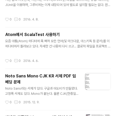
JUnit을 이용하며, 그루비에는 이게 내장되어 있어 별도로 설치할 필요는 없다. 원리
는 스칼라 때와 같다. groovy.bat를 호출하면 실행만 하고 끝나므로 테스트가 불가
능하므로, 컴파일 먼저 하고 테스트를 하게 수정하는 거다. groovy.bat를 보면 .gr
작성시간
0
0
2016. 4. 8.
oovy 파일을 실행하는 부분은 다음과 같다. "%DIRNAME%\startGroovy.bat"
"%DIRNAME%" groovy.ui.GroovyMain %* 여기 위에 한 줄을 추가한다. call
"%DIRNAME%\startGroovy.bat" "%DIRNAME%" org.codehaus.groov
Atom에서 ScalaTest 사용하기
y.tools.FileSystemCompiler %* 스칼..
글 내용
요즘 아톰(Atom) 에디터에 푹 빠져 모든 언어(및 마크다운, 아스키독 등 문서)를 이
에디터에서 돌려보고 있다. 자세한 건 나중에 다시 쓰고... 클로저 파일을 프로젝트 만
들지 않고 파일 단위로 아톰에서 실행하기 위해 라이닝겐 배치 파일을 수정한 건 이
미 깃허브에 올렸고, 오늘은 스칼라 파일이 여러 개 있을 때 실행하는 방법이다. 덧붙
작성시간
0
0
2016. 4. 6.
여 스칼라테스트(ScalaTest)도 지원하게 했다. 이건 딱히 깃허브에 올릴 수가 없어
(전에 올린 것도 사실 PR 보내기도 좀 거시기한 수정이었다만) 일단 여기에 올린다.
수정 방법. scala.bat를 보면 .scala 파일을 실행하는 부분은 다음과 같다. "%_JA
Noto Sans Mono CJK KR 서체 PDF 임
VACMD%" %_JAVA_OPTS% %_PROPS% -cp "%_TOOL_CLASSPAT
베딩 문제
H%" sca..
글 내용
Noto Sans라는 서체가 있다. 구글과 어도비가 만들었다.
고정폭 서체도 있다. Mono가 붙는다. 물론 CJK(한중일)
버전도 있다. CJK 안에서 각 언어별 서체가 또 따로 있다.
작성시간
0
0
2015. 12. 9.
한글은 KR. 그래서 다 합치면 Noto Sans Mono CJK K
R이 된다. https://www.google.com/get/noto/help/
cjk/ 고정폭 서체라 관심이 컸는데, 막상 워드 같은 데서 P