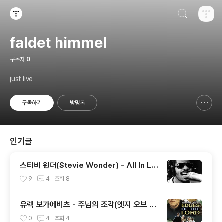
검색하기
티스토리
faldet himmel
구독자
0
just live
구독하기
방명록
신고하기 레이어
열기
인기글
스티비 원더(Stevie Wonder) - All In Lo
ve Is Fair 번역
9
4
조회
8
유렉 보가에비츠 - 주님의 조각(엣지 오브 더
로드) (Edges of the Lord) (2001)
0
4
조회
4