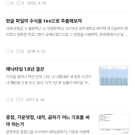
작성시간
0
0
2020. 4. 19.
네는 날렸다... 기왕 했으니 기록 차원에서 방법을 적어둔다. 요약하면, 크게는 다음
글을 보고 따라 했지만, 개선(?)할 부분들이 좀 있다. https://www.thecustomdr
oid.com/enable-camera2-api-xiaomi-mi-a2-lite-guide/ 먼저 준비물들.
한글 파일의 수식을 tex으로 추출해보자
위 글에는 아직 안드 10 펌웨어(boot image)가 없는데, 공식 순정 ..
글 내용
아래 방법은 1) 불편하고 2) 부정확하다. 2018년 공주대학교 레이텍 워크숍에서 편
리하고 정확한 프로그램이 공개되었으므로 그 방법을 이용하자. 프레젠테이션 및 프
로그램은 해당 페이지에서 받을 수 있다. 진짜 너무나 편리함... From HWP to LaT
eX ( http://wiki.ktug.org/wiki/wiki.php/LaTeXWorkshop/2018 ) hml-eq
작성시간
2
0
2018. 9. 13.
uation-parser에 대한 소개는 다음 기사 참고. http://www.zdnet.co.kr/news/
news_view.asp?artice_id=20161229092520 윈도우가 아니라면 다음 글을
참고. https://jomno.github.io/hwp-%EC%88%98%EC%8B%9D%EC%9
매닉타임 1.8년 결산
D%84-LaTex%EB%A1%..
글 내용
지각을 얼마나 하건 간에, 나는 나 나름대로 내 업무 시간이
나 패턴을 신경 쓰고 있다. 이직 1년 후 능률이 바닥을 치던
때, 시간 관리를 위해 매닉타임(ManicTime)을 설치했다.
사실 설치하고 나서 뭔가 극적으로 달라진 건 없지만... 뭐
작성시간
2
1
2017. 4. 26.
랄까, 자신이 어떻게 시간을 보내고 있는지 점검하는 정도
의 의미는 있었던 듯하다. 곧 윈도우도 다시 설치해야 하고
해서, 이 글을 마지막으로 더는 매닉타임을 쓰지는 않을 거
중점, 가운뎃점, 내적, 곱하기 어느 기호를 써
다. 2015년 6월 21일부터 기록을 시작해 2017년 4월 2
야 하는가
2일까지 자료를 뽑았다. 이하 평균 계산에서 사무실에 출
글 내용
근하지 않은 날(즉 PC를 전혀 켜지 않은 날)은 포함하지 않
문장부호 중점(·)을 수식에서 내적(곱하기) 기호로 사용해