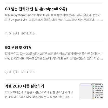
불편하다. 찾아본 결과 심볼릭 링크를 사용해서 드롭박스
폴더 밖에 있는 파일을 추가하는 방법(새창)이 있다. 즉
G3 받는 전화가 안 될 때(voipcall 오류)
...\Templates에 있는 '대상'에 대한 '링크'를 드롭박스 안
글 내용
에 만드는 것. 그러나 내 경우 회사와 집의 사용자명이 달라
루팅 후 system tuner로 각종 최적화를 적용한 뒤에 문제가 하나 생겼다. 전화가
서(즉 %appdata%가 달라서) 이 방법은 사용할 수 없다.
오면 voipcall 앱에 오류가 생겨 종료한다며 전화가 그냥 끊어지는 문제였다... ...-_
혹시나 해서 대상과 링크를 바꿔서도 해봤는데, 이렇게 하
- -_- -_- system tuner의 어떤 트윅 때문인지 하나씩 테스트해본 결과, 빌드프롭
면 워드에서 기본 스타일 수정 후 종료 시 No..
최적화를 적용하지 않으면 해당 오류가 발생하지 않는 걸 확인했다. ...-_-? 그래서
작성시간
0
2
2014. 7. 6.
빌드프롭 중에서 어떤 항목 때문인지 다시 테스트. 처음에는 통화 관련 항목이라고
생각했으나 웬걸... 원인은 달빅 힙사이즈였다. LG G3(F400L) 10e 기준으로, buil
d.prop 파일에 힙사이즈가 두 번 정의되어 있었다. 62행: dalvik.vm.heapsize=
G3 루팅 후 OTA
36m 358행: dalvik.vm.heapsize=512m 이런 글..
글 내용
열라 까이고 있는 G3를 샀다. 2년간 쓰던 옵티머스LTE에 비하면 좋기만 하더라-_-
루팅 안 하고 런처 바꾸고 2주를 썼는데, 아무래도 눈에 밟히는 것들이 있다. 가령 '스
마트 알리미'라든가, 'Q메모'라든가... 폰도 하드웨어가 발달하며 성능 면에서 루팅의
이점은 없다고 봐야 할 것 같다(불과 2년 사이에!). 그럼에도 루팅을 하는 이유는 하
작성시간
0
0
2014. 7. 1.
나다. 통신사 앱 삭제. 물론 UX 면에서도 이점이 있다(가령 Xposed라든가, AdAw
ay라든가). 매크로(나는 국산 앱인 The Toucher를 쓰고 있다)도 돌릴 수 있고. 그
리고 앞서의 말과 모순되지만, 여전히, 성능을 극한까지 끌어낼 수 있다는 사실은 매
엑셀 2010 다중 실행하기
력적이다(System Tuner로 잠든 CPU 부활). 이제부터 본론. *아래 방법은 실패했
글 내용
습니다...
2007부터인가 엑셀은 기본값으로 다중 실행이 안 되게 바
뀐 듯하다. 그래서 다중 창을 원하는 사람들이 많은 글을 올
렸던데... 레지스트리 수정 혹은 애드온 설치 말고 아주 간
단한 방법이 있다. 윈도우키+R → excel → 엔터 이렇게