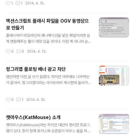
작성시간
1
1
2014. 4. 15.
엑셀을 실행하면 그때그때 모두 각각의 창으로 뜬다. 나는
이렇게 엑셀을 실행한 후 알트+F → R → 숫자를 눌러 자
주 사용하는 문서를 여는 식으로 사용하고 있다(마우스를
액션스크립트 플래시 파일을 OGV 동영상으
적게 쓰는 게 생산성이 높다). 엑셀을 여러 개 실행한 다음
로 만들기
탐색기의 파일을 원하는 창에 드래그앤드롭하는 사용 패턴
글 내용
도 가능하겠다. 흔히 알려진 방법대로 레지스트리를 수정
플래시에서 타임라인에 애니메이션을 넣은 파일이라면 쉽
하면 탐색기에서 엑셀 파일을 열 때마다 새로운 엑셀이 실
게 변환해주는 툴이 여럿 있을 것이다. 이런 게 아니라 순수
행되게 할 수는 있다. 그러나 이렇게 엑셀 프로세스가 여러
액션스크립트 코딩한 애니메이션을 동영상으로 만드는 방
작성시간
0
0
2014. 4. 13.
개 실행되면 실행될수..
법이다. 간단히 말해 이런 순서다. 플래시에서, 이미 완성된
as 파일을 문서 클래스로 삼는 동명의 fla 파일 생성.플래
시에서 이 fla 파일을 mov로 내보내기(퀵타임 필요)Ado
헝그리앱 플로팅 배너 광고 차단
be Media Encoder에서 mov를 원하는 포맷의 동영상
글 내용
웬만하면 이런 글 쓰기 싫었다. 하지만 아무래도 너무하는
으로 변환(ogv 파일로 변환하고 싶을 경우 플러그인 설치)
거 같아서. 헝그리앱이라는 사이트에서 게시판에 들어가면
하나씩 자세히 보자. 링크는 모두 새창. 1.보통은(?) 나처럼
스크롤을 따라다니는 플로팅 배너가 있다. 위 스샷의 경우
플래시디벨롭 같은 툴을 써서 코딩했을 테고, 그 결과로 M
큐라레 광고. 보다시피 게시판 목록을 보는 걸 방해하고, 심
ain.as 파일 한 개와 거기 딸린 여러 개의 as 파일을 가지
작성시간
0
1
2014. 4. 10.
지어 이 광고는 게시물을 클릭한 다음에도 사라지지 않고
고 있을 거다. Main.as와 다른 클래스 파일들이 같..
떠 있다. 물론 우상단의 X 버튼을 누르면 사라지지만, 그것
참 거슬린다. Adblock Plus로 차단하면 되지 않을까? 되
캣마우스(KatMouse) 소개
면 이 글을 쓰지 않았을 것이다-_- 일반적인 이미지나 플래
글 내용
시를 차단하는 방법만으로는 불가능하다. 이미지만 차단할
캣마우스(KatMouse)라는 작지만 대단히 편리한 프로그
경우 저 공간이 하얗게 남아 여전히 스크롤을 따라다니며
램이 있다. 창의 현재 포커스와 상관없이 마우스 휠을 작동