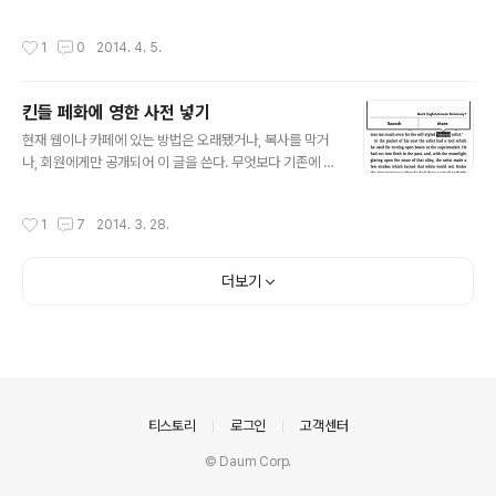
방해한다. 배경 이미지(opa.png)를 차단해도 마찬가지다.
하게 해주는 프로그램이다. 옛날옛날 마소 인텔리포인트
저 '공간' 자체를 차단해야 한다. 저 부분의 소스(대충 417
마우스를 썼던 사람은 아는(그리고 손에 익었을, 대단히 유
작성시간
1
0
2014. 4. 5.
행)를 ..
용한) 기능이다. 글의 요지는, 이 캣마우스의 새 버전이 올
해 2월에 나왔다는 거다. 무려 7년-_- 만의 업데이트다. 최
신 버전은 KatMouse 7이고 제작사 사이트(새창)에서 다
킨들 페화에 영한 사전 넣기
운로드할 수 있다. 결론적으로, 현재 캣마우스를 사용 중이
글 내용
라면, 윈도우7 호환성을 비롯해 여러 가지로 업데이트된
현재 웹이나 카페에 있는 방법은 오래됐거나, 복사를 막거
최신 버전을 사용하길 권장한다. 캣마우스가 뭔지 모르는
나, 회원에게만 공개되어 이 글을 쓴다. 무엇보다 기존에 알
사무직 종사자 역시, 당장 써보길 권장한다(써보고 필요 없
려진 방법은 킨들 기본 영영 사전을 영영한 사전으로 대체
으면 제거하면 그만. 아무 찌꺼기도 남지 않는다). 한 번이
하는 방식이지만, 이제 그럴 필요가 없어졌으므로 영한 사
작성시간
1
7
2014. 3. 28.
라도 써본 사람은 그..
전을 추가하는 방식이 낫다고 생각한다. 최신 펌웨어 업데
이트(뉴페화의 경우 5.4.3)를 하면 독서 중에 사전을 선택
할 수 있다. 일단 내 기기는 뉴페화고, 십중팔구 페화에서도
더보기
통할 것이다. 현재 웹에 도는 mobi 영한 사전은 두 가지가
있다. 둘 다 네이버 카페의 하민파파 님이 공개한 것으로,
1) 스타딕트 퀵 영한 사전과 2) 저자 미상의 영영한 사전이
다. 해당 카페 글은 여기(이하 링크는 모두 새창). 말한 대
로, 나는 영한 사전만을 추가할 것이다. 결론만 말하면, 아
래 파일..
의안내
티스토리
로그인
고객센터
© Daum Corp.