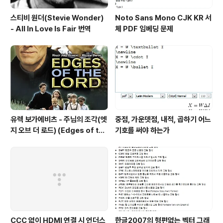
스티비 원더(Stevie Wonder)
Noto Sans Mono CJK KR 서
- All In Love Is Fair 번역
체 PDF 임베딩 문제
유렉 보가에비츠 - 주님의 조각(엣
중점, 가운뎃점, 내적, 곱하기 어느
지 오브 더 로드) (Edges of the
기호를 써야 하는가
Lord) (2001)
CCC 없이 HDMI 연결 시 언더스
한글2007의 형편없는 벡터 그래