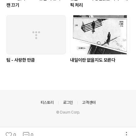
캔 끄기
픽 처리
팀 - 사랑한 만큼
내일이란 없을지도 모른다
의안내
티스토리
로그인
고객센터
© Daum Corp.
0
0