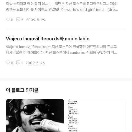
이걸 공지라고 해야 할지 음... -_- 일단은 지난 포스트를 참고해주시고... 다음
링크는 노블 레이블 사이트로 연결됩니다. world's end girlfriend - [drea
m's end come true](2002) / $20 | 관련 포스트 및 수록곡 듣기 kashiwa
0
2
2009. 5. 29.
daisuke - [program music i](2007) / $23 | 관련 포스트 및 수록곡 듣기
판매 시작합니다. 수량은 각각 1장씩 있습니다-_- 노블 레이블에서 직접 구매한
씨디들입니다. 사진(폰카-_-)은 곧 올릴 예정. 가격은 흥정 가능. 노블에서 직접
Viajero Inmovil Records와 noble lable
사는 것보다는 싸게 팔 생각입니다. 댓글이나 메일로 주문해주세요. 추가: 알라
글 내용
딘 중고샵에도 올려놓긴 했습니다만, 거기서 사면 수수료가 발생합니다. 추가2:
Viajero Inmovil Records는 지난 포스트에 언급했던 아르헨티나의 프로그
구입 ..
레시브록/인디 레이블이다. 지난 포스트에서 canturbe 신보를 구입하기 위해
연락을 취하던 중 Viajero Inmovil에서 긍정적인 답변과 함께 도매가(!)로 된
0
1
2009. 5. 26.
카탈로그를 보내줬다(유감스럽게도 1집은 재고가 없다고 했는데 몇 달(!) 안에
새로 찍을지도 재고가 생길지도 모른다고 했다). 카탈로그에는 생전 처음 듣는
아르헨티나 인디 밴드들의 음반이 빼곡했고, 나는 사랑스러운 솔식님을 통해 왠
지 땡기는 음반들을 검색해 들어보기 시작했다. 다행인지 불행인지 20여장 정
도 들은 가운데 canturbe 말고 정말 괜찮다 싶은 음반은 1장밖에 없었다. 이제
이 블로그 인기글
페이팔을 통해 이 음반들을 각기 10장쯤 주문한 다음에 국내에서 ..