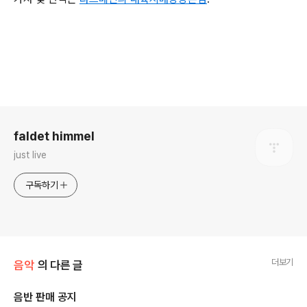
로그 정보
faldet himmel
just live
구독하기
더보기
음악
의 다른 글
음반 판매 공지
글 내용