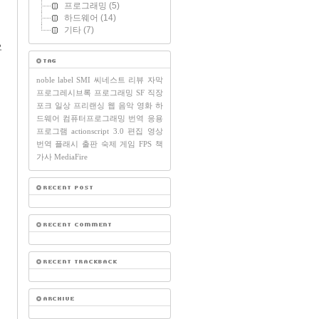
프로그래밍
(5)
하드웨어
(14)
기타
(7)
오
noble label
SMI
씨네스트
리뷰
자막
프로그레시브록
프로그래밍
SF
직장
포크
일상
프리랜싱
웹
음악
영화
하
드웨어
컴퓨터프로그래밍
번역
응용
프로그램
actionscript 3.0
편집
영상
번역
플래시
출판
숙제
게임
FPS
책
가사
MediaFire