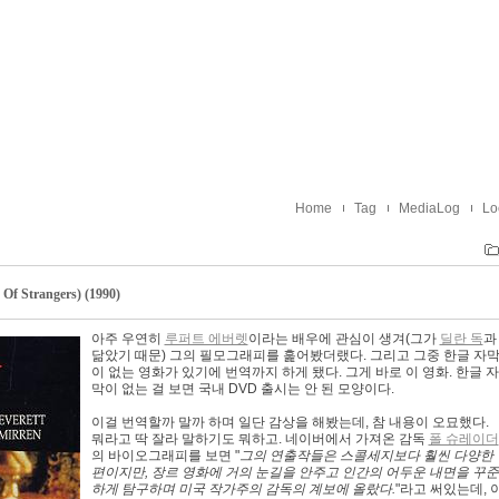
Home
Tag
MediaLog
Lo
Strangers) (1990)
아주 우연히
루퍼트 에버렛
이라는 배우에 관심이 생겨(그가
딜란 독
과
닮았기 때문) 그의 필모그래피를 훑어봤더랬다. 그리고 그중 한글 자
이 없는 영화가 있기에 번역까지 하게 됐다. 그게 바로 이 영화. 한글 자
막이 없는 걸 보면 국내 DVD 출시는 안 된 모양이다.
이걸 번역할까 말까 하며 일단 감상을 해봤는데, 참 내용이 오묘했다.
뭐라고 딱 잘라 말하기도 뭐하고. 네이버에서 가져온 감독
폴 슈레이더
의 바이오그래피를 보면 "
그의 연출작들은 스콜세지보다 훨씬 다양한
편이지만, 장르 영화에 거의 눈길을 안주고 인간의 어두운 내면을 꾸준
하게 탐구하며 미국 작가주의 감독의 계보에 올랐다.
"라고 써있는데, 