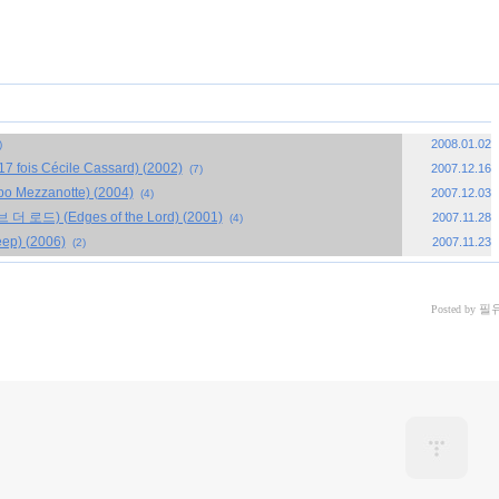
«
»
2008.01.02
)
s Cécile Cassard) (2002)
2007.12.16
(7)
zzanotte) (2004)
2007.12.03
(4)
) (Edges of the Lord) (2001)
2007.11.28
(4)
p) (2006)
2007.11.23
(2)
필
Posted by