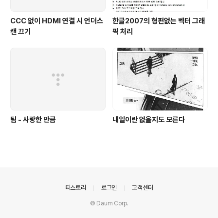
CCC 없이 HDMI 연결 시 언더스
한글2007의 형편없는 벡터 그래
캔 끄기
픽 처리
팀 - 사랑한 만큼
내일이란 없을지도 모른다
의안내
티스토리
로그인
고객센터
© Daum Corp.