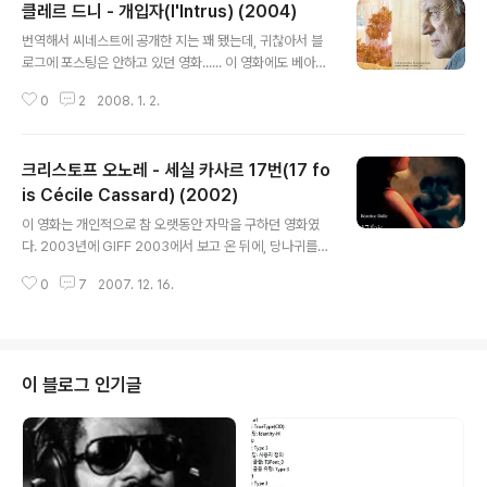
클레르 드니 - 개입자(l'Intrus) (2004)
글 내용
번역해서 씨네스트에 공개한 지는 꽤 됐는데, 귀찮아서 블
로그에 포스팅은 안하고 있던 영화...... 이 영화에도 베아트
리체 달이 나옵니다. 그리고 예카트리나 고루베바라는 초
0
2
2008. 1. 2.
미녀 배우도 나옵니다. 게다가 후반부에 아주 잠깐 지상렬
이 얼굴을 비칩니다(크레딧을 확인 안해봐서 확실치는 않
습니다만 제가 보기엔 맞는 듯합니다). 음... 사실 주연은 미
크리스토프 오노레 - 세실 카사르 17번(17 fo
셸 쉬볼이라는 할아버지입니다만;; 일단은 PIFF 2004 상
영작입니다. 저도 부산에서 보고 왔구요. 근데 대사는 거의
is Cécile Cassard) (2002)
글 내용
없고... 재미도 거의 없습니다-_- 게다가 번역마저 이틀만
이 영화는 개인적으로 참 오랫동안 자막을 구하던 영화였
에 날림 번역;; 클레르 드니 감독의 골수팬이라면 모를까 그
다. 2003년에 GIFF 2003에서 보고 온 뒤에, 당나귀를
다지 추천할 만한 영화는 아닌 듯싶지만서도... 의외로(?) i
뒤져 동영상은 구했으나 자막은 찾지 못했던 영화이기 때
mdb 평점은 6.3입니다. 클레르 드니 감독은 예전에 [트러
0
7
2007. 12. 16.
문이다. 많은 (비상업적) 프랑스 영화들이 자국 내에서만 D
블 에브..
VD가 발매되지만 워낙 인기가 없다보니 동영상은 추출이
돼 돌아다녀도 자막은 없는 경우가 많고, 이 영화도 그런 경
우였다. 그러다 며칠 전 구글링을 통해 슬로베니아의 자막
사이트에서 영문 자막을 발견하고는 얼마나 기뻤던지... 그
이 블로그 인기글
러나 기쁨도 잠깐, 이 자막은 대사가 사라지지 않는 문제가
있었고 영화 중간중간 삽입되는 불어 자막에 대한 번역이
빠져있었다. 결국 싱크 일일이 다시 찍고, 번역기 돌려가며
한글 번역을 마쳤다. 만은, 이번에도 불어를 모르는 상태에
서 영문만으로 작업했기..