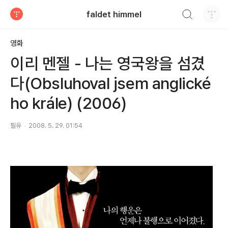
검색하기
faldet himmel
티스토리
영화
이리 멘젤 - 나는 영국왕을 섬겼
다(Obsluhoval jsem anglické
ho krále) (2006)
필유
2008. 5. 29. 01:54